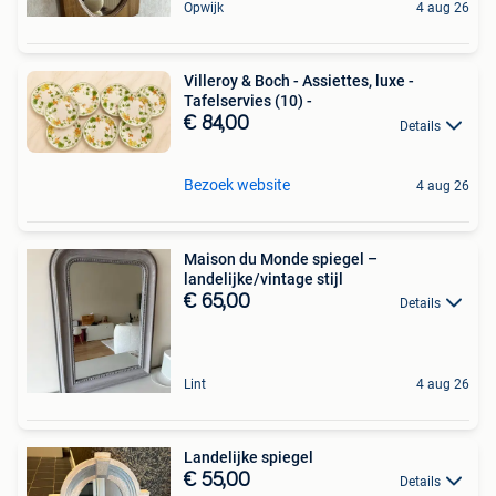
Opwijk
4 aug 26
Villeroy & Boch - Assiettes, luxe -
Tafelservies (10) -
€ 84,00
Details
Bezoek website
4 aug 26
Maison du Monde spiegel –
landelijke/vintage stijl
€ 65,00
Details
Lint
4 aug 26
Landelijke spiegel
€ 55,00
Details