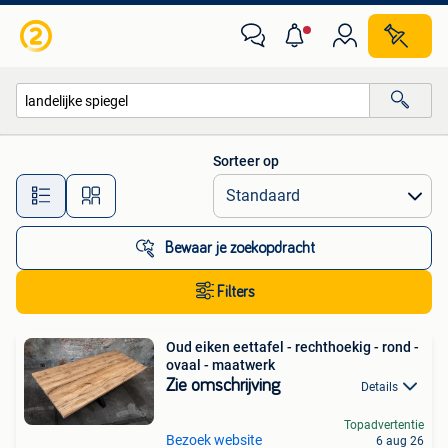
Alle categorieën…
Sorteer op
Alle afstanden…
Bewaar je zoekopdracht
Filters
Oud eiken eettafel - rechthoekig - rond -
ovaal - maatwerk
Zie omschrijving
Details
Topadvertentie
Bezoek website
6 aug 26