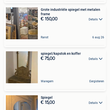
Grote industriële spiegel met metalen
frame
€ 150,00
Details
Ranst
6 aug 26
spiegel/kapstok en koffer
€ 75,00
Details
Waregem
Eergisteren
Spiegel
€ 15,00
Details