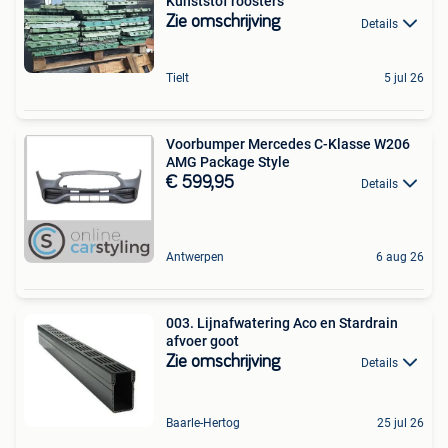
Kunststof roosters
Zie omschrijving
Details
Tielt
5 jul 26
Voorbumper Mercedes C-Klasse W206
AMG Package Style
€ 599,95
Details
Antwerpen
6 aug 26
003. Lijnafwatering Aco en Stardrain
afvoer goot
Zie omschrijving
Details
Baarle-Hertog
25 jul 26