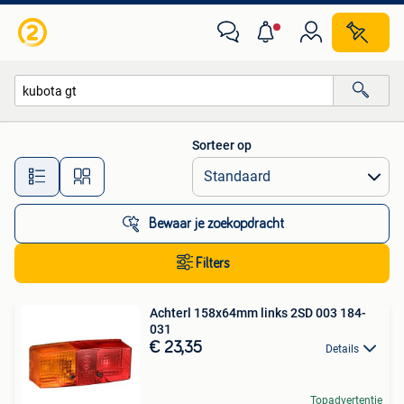
Alle categorieën…
Sorteer op
Alle afstanden…
Bewaar je zoekopdracht
Filters
Achterl 158x64mm links 2SD 003 184-
031
€ 23,35
Details
Topadvertentie