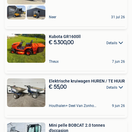
Neer
31 jul 26
Kubota GR1600ll
€ 5.300,00
Details
Theux
7 jun 26
Elektrische kruiwagen HUREN / TE HUUR
€ 55,00
Details
Houthalen+ Deel Van Zonhoven En Zolder
9 jun 26
Mini pelle BOBCAT 2.0 tonnes
d'occasion