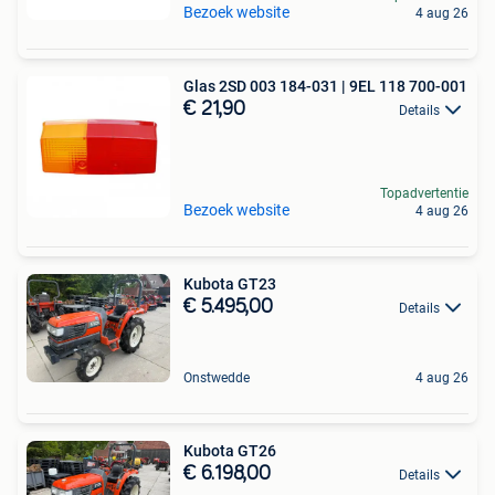
Bezoek website
4 aug 26
Glas 2SD 003 184-031 | 9EL 118 700-001
€ 21,90
Details
Topadvertentie
Bezoek website
4 aug 26
Kubota GT23
€ 5.495,00
Details
Onstwedde
4 aug 26
Kubota GT26
€ 6.198,00
Details