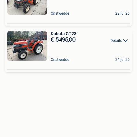
Onstwedde
23 jul 26
Kubota GT23
€ 5.495,00
Details
Onstwedde
24 jul 26