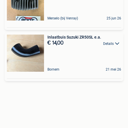
Merselo (bij Venray)
25 jun 26
Inlaatbuis Suzuki ZR50SL e.a.
€ 14,00
Details
Bornem
21 mei 26