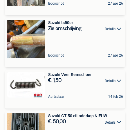
Booischot
27 apr 26
Suzuki ts50er
Zie omschrijving
Details
Booischot
27 apr 26
Suzuki Veer Remschoen
€ 1,50
Details
Aartselaar
14 feb 26
Suzuki GT 50 cilinderkop NIEUW
€ 50,00
Details