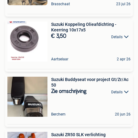
Brasschaat
23 jul 26
Suzuki Koppeling Olieafdichting -
Keerring 10x17x5
€ 3,50
Details
Aartselaar
2 apr 26
Suzuki Buddyseat voor project Gt/Zr/Ac
50
Zie omschrijving
Details
Berchem
20 jun 26
Suzuki ZR50 SLK verlichting