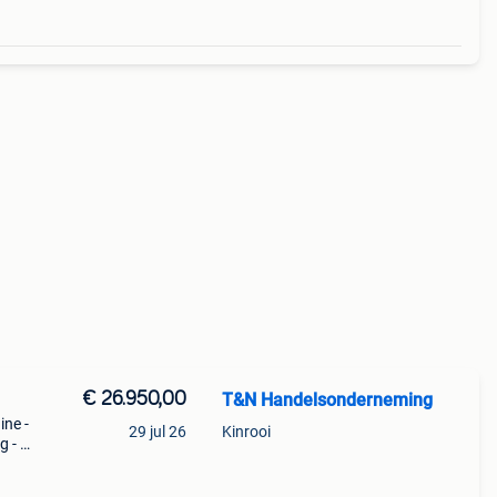
€ 26.950,00
T&N Handelsonderneming
ne -
29 jul 26
Kinrooi
 - nl
e