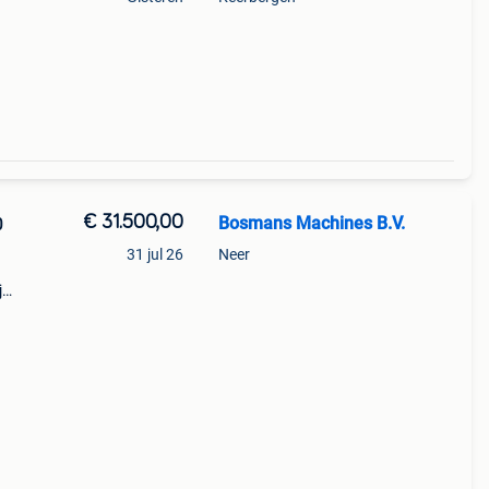
€ 31.500,00
Bosmans Machines B.V.
0
31 jul 26
Neer
j
30