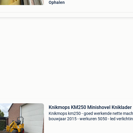
Ophalen
Knikmops KM250 Minishovel Kniklader
Knikmops km250 - goed werkende nette machi
bouwjaar 2015 - werkuren 5050 - led verlichting
kenteken - hydraulische snelwissel - kubota 4
cilinder turbo - hefvermogen 2400 kg - 3e en 4