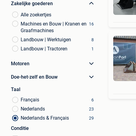
Zakelijke goederen
Alle zoekertjes
Machines en Bouw | Kranen en
16
Graafmachines
Landbouw | Werktuigen
8
Landbouw | Tractoren
1
Motoren
Doe-het-zelf en Bouw
Taal
Français
6
Nederlands
23
Nederlands & Français
29
Conditie