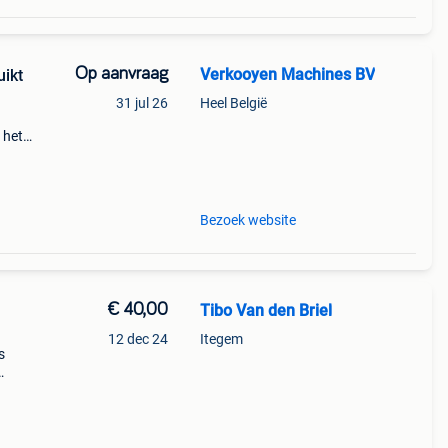
Op aanvraag
Verkooyen Machines BV
uikt
31 jul 26
Heel België
 het
giant
nt
Bezoek website
€ 40,00
Tibo Van den Briel
12 dec 24
Itegem
s