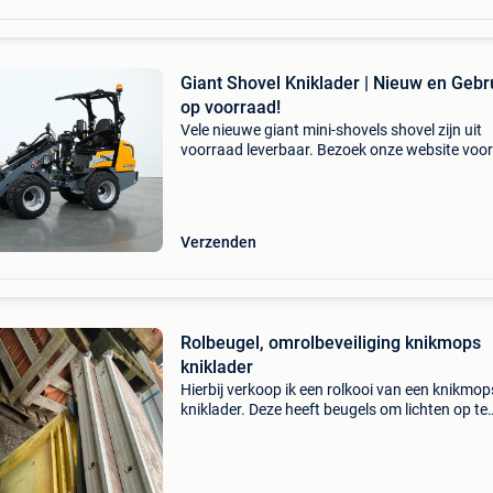
Giant Shovel Kniklader | Nieuw en Gebr
op voorraad!
Vele nieuwe giant mini-shovels shovel zijn uit
voorraad leverbaar. Bezoek onze website voor
actuele aanbod ; www.verkooyenmachines.nl 
sk252d giant gs950t (skidsteer op tracks) gia
g1500 gi
Verzenden
Rolbeugel, omrolbeveiliging knikmops
kniklader
Hierbij verkoop ik een rolkooi van een knikmop
kniklader. Deze heeft beugels om lichten op te
monteren en is in zo goed als nieuwstaat.