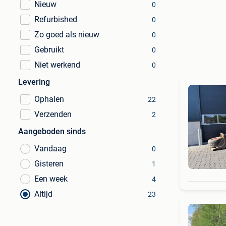
Nieuw
0
Refurbished
0
Zo goed als nieuw
0
Gebruikt
0
Niet werkend
0
Levering
Ophalen
22
Verzenden
2
Aangeboden sinds
Vandaag
0
Gisteren
1
Een week
4
Altijd
23