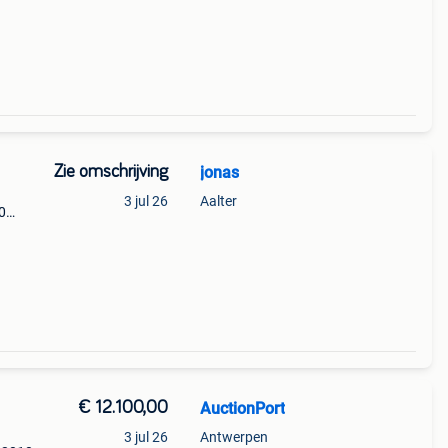
Zie omschrijving
jonas
3 jul 26
Aalter
0
€ 12.100,00
AuctionPort
3 jul 26
Antwerpen