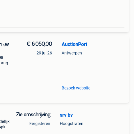
€ 6.050,00
AuctionPort
 21kW
29 jul 26
Antwerpen
08
7 aug.
258719
Bezoek website
Zie omschrijving
srv bv
ellijk
Eergisteren
Hoogstraten
6pk
ns