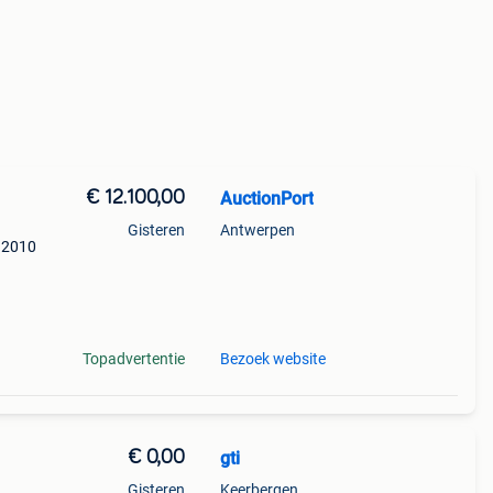
€ 12.100,00
AuctionPort
Gisteren
Antwerpen
w 2010
Topadvertentie
Bezoek website
€ 0,00
gti
Gisteren
Keerbergen