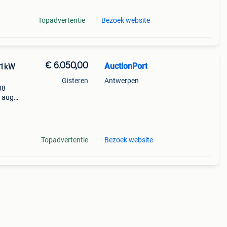
Topadvertentie
Bezoek website
€ 6.050,00
AuctionPort
 21kW
Gisteren
Antwerpen
08
7 aug.
258719
Topadvertentie
Bezoek website