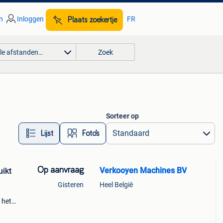
n
Inloggen
FR
Plaats zoekertje
lle afstanden…
Zoek
Sorteer op
Lijst
Foto’s
Op aanvraag
Verkooyen Machines BV
uikt
Gisteren
Heel België
 het
giant
nt