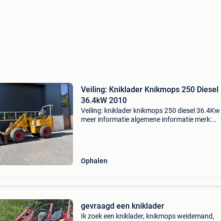
Veiling: Kniklader Knikmops 250 Diesel
36.4kW 2010
Veiling: kniklader knikmops 250 diesel 36.4K
meer informatie algemene informatie merk:
knikmops type: 250 bouwjaar: 2010 kleur: geel
bedrijfsuren: 9.253 Serienummer: 25k02255
technische informat
Ophalen
gevraagd een kniklader
Ik zoek een kniklader, knikmops weidemand,