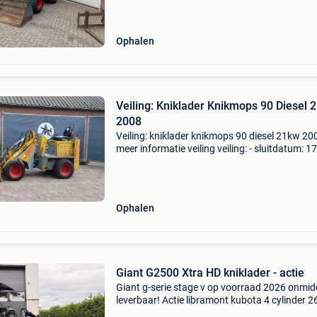
functi
Ophalen
Veiling: Kniklader Knikmops 90 Diesel
2008
Veiling: kniklader knikmops 90 diesel 21kw 20
meer informatie veiling veiling: - sluitdatum: 1
2026 - Website:
https:www.auctionport.be/nl/lot/knikmops/
algemene informatie merk: knikmop
Ophalen
Giant G2500 Xtra HD kniklader - actie
Giant g-serie stage v op voorraad 2026 onmidd
leverbaar! Actie libramont kubota 4 cylinder 2
eigen gewicht 2400 kg hefkracht 2200 kg 8 to