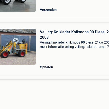
g1500 gi
Verzenden
Veiling: Kniklader Knikmops 90 Diesel
2008
Veiling: kniklader knikmops 90 diesel 21kw 20
meer informatie veiling veiling: - sluitdatum: 1
2026 - Website:
https:www.auctionport.be/nl/lot/knikmops/
algemene informatie merk: knikmop
Ophalen