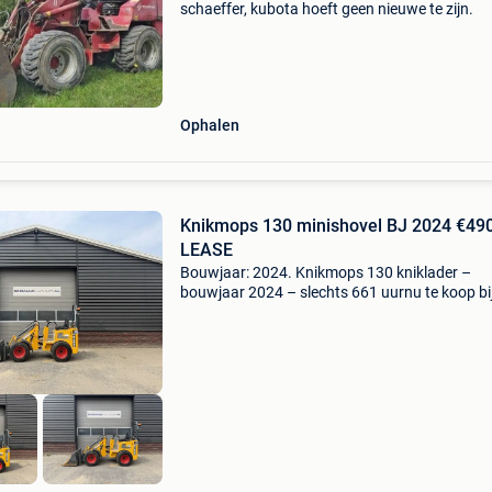
schaeffer, kubota hoeft geen nieuwe te zijn.
Ophalen
Knikmops 130 minishovel BJ 2024 €49
LEASE
Bouwjaar: 2024. Knikmops 130 kniklader –
bouwjaar 2024 – slechts 661 uurnu te koop bi
bosmans machines b.v.zeer nette knikmops 1
kniklader met slechts 661 draaiuren. Deze
compacte en krachtige wiel