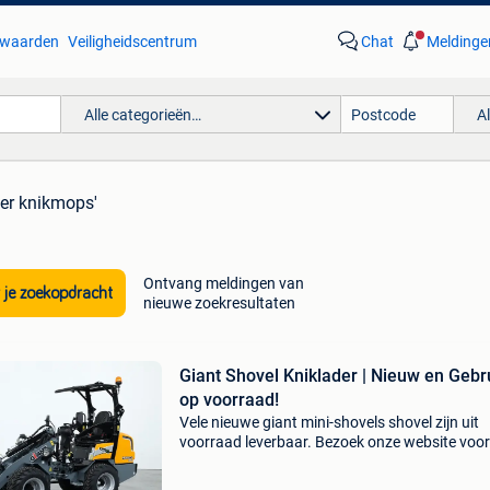
waarden
Veiligheidscentrum
Chat
Meldinge
Alle categorieën…
A
der knikmops'
Ontvang meldingen van
 je zoekopdracht
nieuwe zoekresultaten
Giant Shovel Kniklader | Nieuw en Gebr
op voorraad!
Vele nieuwe giant mini-shovels shovel zijn uit
voorraad leverbaar. Bezoek onze website voor
actuele aanbod ; www.verkooyenmachines.nl 
sk252d giant gs950t (skidsteer op tracks) gia