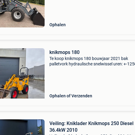
assen hd 2 versnellingen 0-10-20 km/u
hydraulische
Ophalen
knikmops 180
Te koop knikmops 180 bouwjaar 2021 bak
palletvork hydraulische snelwissel uren: +-125
meer info: 0496/87.41.20 Trefworden: giant,
kniklader ,bocat, schovel,
Ophalen of Verzenden
Veiling: Kniklader Knikmops 250 Diesel
36.4kW 2010