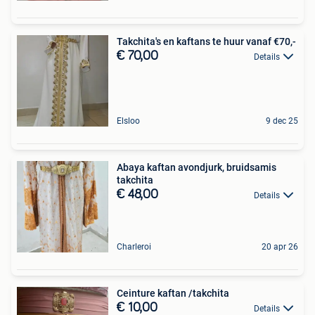
Takchita's en kaftans te huur vanaf €70,-
€ 70,00
Details
Elsloo
9 dec 25
Abaya kaftan avondjurk, bruidsamis
takchita
€ 48,00
Details
Charleroi
20 apr 26
Ceinture kaftan /takchita
€ 10,00
Details