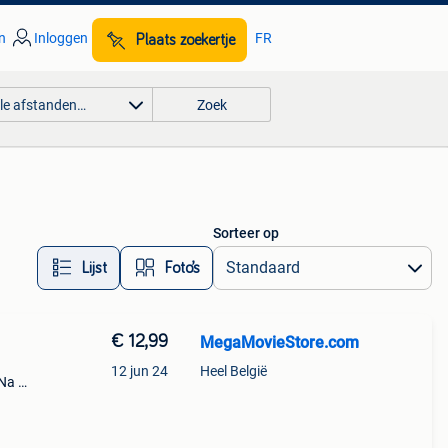
n
Inloggen
FR
Plaats zoekertje
lle afstanden…
Zoek
Sorteer op
Lijst
Foto’s
€ 12,99
MegaMovieStore.com
12 jun 24
Heel België
 Na de
 naar