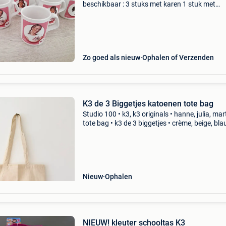
beschikbaar : 3 stuks met karen 1 stuk met
kathleen 15€/stuk
Zo goed als nieuw
Ophalen of Verzenden
K3 de 3 Biggetjes katoenen tote bag
Studio 100 • k3, k3 originals • hanne, julia, mar
tote bag • k3 de 3 biggetjes • crème, beige, bla
donkerblauw, roze kleur • k3 de 3 biggetjes log
100 % k
Nieuw
Ophalen
NIEUW! kleuter schooltas K3