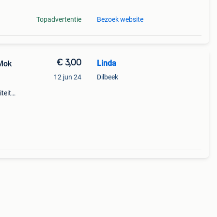
Topadvertentie
Bezoek website
€ 3,00
Linda
 Mok
12 jun 24
Dilbeek
teit