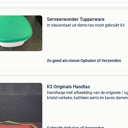
Serveerwonder Tupperware
In nieuwstaat uit demo tas nooit gebruikt k3
Zo goed als nieuw
Ophalen of Verzenden
K3 Originals Handtas
Handtasje met afbeelding van de originele / og
kristel verbeke, kathleen aerts en karen damen
bekend van studio 100. K3 summer. Gebruikte
maar goede staat voor de leeftijd (te zien aan 
k3 lo