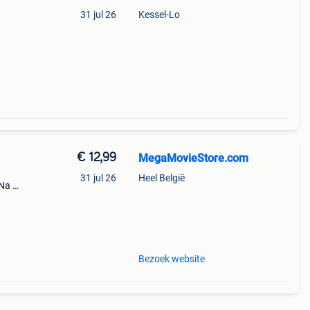
31 jul 26
Kessel-Lo
€ 12,99
MegaMovieStore.com
31 jul 26
Heel België
 Na de
 naar
Bezoek website