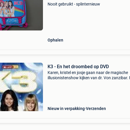
Nooit gebruikt - splinternieuw
Ophalen
K3 - En het droombed op DVD
Karen, kristel en josje gaan naar de magische
illusionistenshow kijken van dr. Von zanzibar.
voorstelling komt josjeer achter dat ze haar
handtas vergeten is in de zaal. Hun zoektocht
de ta
Nieuw in verpakking
Verzenden