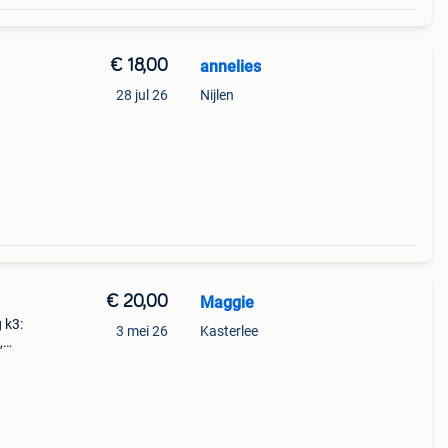
€ 18,00
annelies
28 jul 26
Nijlen
€ 20,00
Maggie
 k3:
3 mei 26
Kasterlee
,
,
het