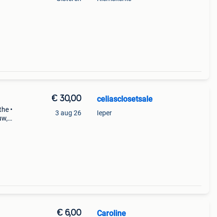
€ 30,00
celiasclosetsale
the •
3 aug 26
Ieper
uw,
o •
€ 6,00
Caroline