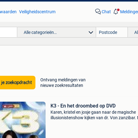
waarden
Veiligheidscentrum
Chat
Meldinge
Alle categorieën…
A
Ontvang meldingen van
 je zoekopdracht
nieuwe zoekresultaten
K3 - En het droombed op DVD
Karen, kristel en josje gaan naar de magische
illusionistenshow kijken van dr. Von zanzibar.
voorstelling komt josjeer achter dat ze haar
handtas vergeten is in de zaal. Hun zoektocht
de ta