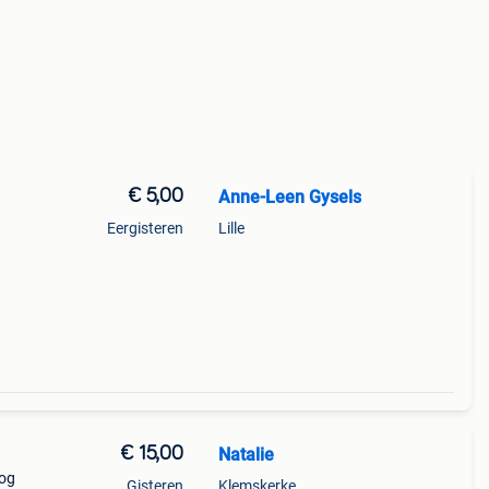
€ 5,00
Anne-Leen Gysels
Eergisteren
Lille
€ 15,00
Natalie
Nog
Gisteren
Klemskerke