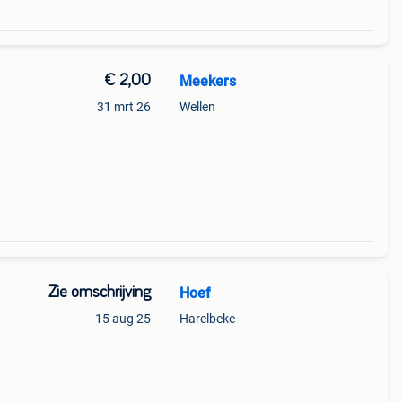
€ 2,00
Meekers
31 mrt 26
Wellen
Zie omschrijving
Hoef
15 aug 25
Harelbeke