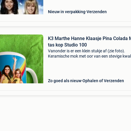
Nieuw in verpakking
Verzenden
K3 Marthe Hanne Klaasje Pina Colada
tas kop Studio 100
Vanonder is er een klein stukje af (zie foto).
Keramische mok met oor van een stevige kwali
en voorzien van een officiële licentie. Met deze
zonnige k3 mok wordt je dag meteen een stuk
vrolijker!
Zo goed als nieuw
Ophalen of Verzenden