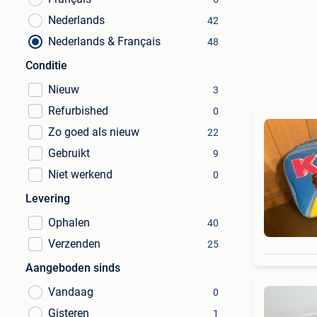
Nederlands
42
Nederlands & Français
48
Conditie
Nieuw
3
Refurbished
0
Zo goed als nieuw
22
Gebruikt
9
Niet werkend
0
Levering
Ophalen
40
Verzenden
25
Aangeboden sinds
Vandaag
0
Gisteren
1