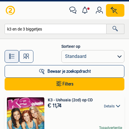
Alle categorieën…
Sorteer op
Alle afstanden…
Bewaar je zoekopdracht
Filters
K3 - Ushuaia (2cd) op CD
€ 11,74
Details
Topadvertentie