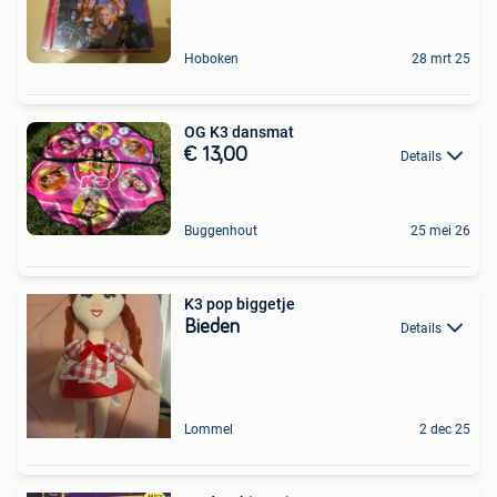
Hoboken
28 mrt 25
OG K3 dansmat
€ 13,00
Details
Buggenhout
25 mei 26
K3 pop biggetje
Bieden
Details
Lommel
2 dec 25