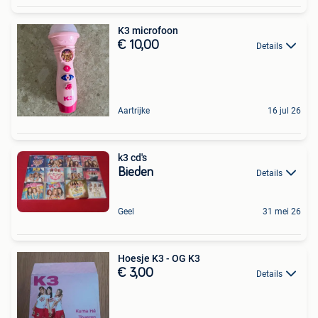
K3 microfoon
€ 10,00
Details
Aartrijke
16 jul 26
k3 cd's
Bieden
Details
Geel
31 mei 26
Hoesje K3 - OG K3
€ 3,00
Details