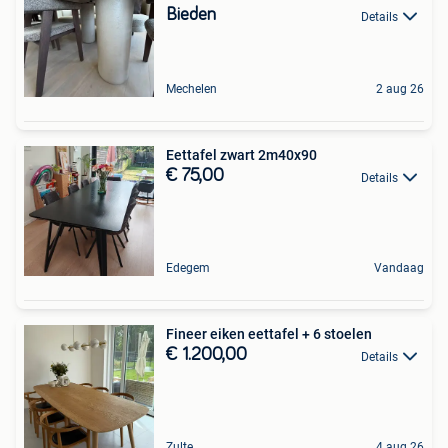
Bieden
Details
Mechelen
2 aug 26
Eettafel zwart 2m40x90
€ 75,00
Details
Edegem
Vandaag
Fineer eiken eettafel + 6 stoelen
€ 1.200,00
Details
Zulte
4 aug 26