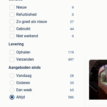
Nieuw
9
Refurbished
0
Zo goed als nieuw
27
Gebruikt
44
Niet werkend
0
Levering
Ophalen
119
Verzenden
497
Aangeboden sinds
Vandaag
28
Gisteren
35
Een week
65
Altijd
586