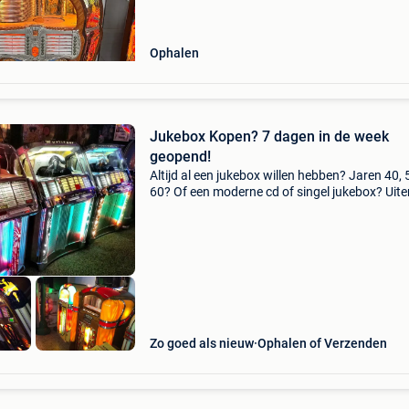
Ophalen
Jukebox Kopen? 7 dagen in de week
geopend!
Altijd al een jukebox willen hebben? Jaren 40, 
60? Of een moderne cd of singel jukebox? Uit
met garantie! Bezoek nu onze showroom in
scheveningen, we zijn 7 dagen in de week ge
en laa
Zo goed als nieuw
Ophalen of Verzenden