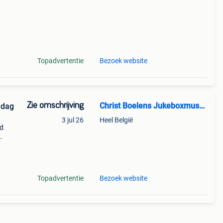
Topadvertentie
Bezoek website
Zie omschrijving
Christ Boelens Jukeboxmuseum
3 jul 26
Heel België
nd
kjes
Topadvertentie
Bezoek website