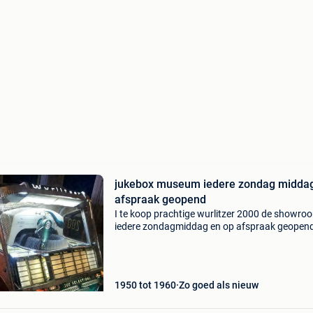
jukebox museum iedere zondag midda
afspraak geopend
I te koop prachtige wurlitzer 2000 de showroo
iedere zondagmiddag en op afspraak geopend
toeren - bouwjaar: 1956 - gerestaureerd - met
garantie - mooi open model - originele amerik
jukeb
1950 tot 1960
Zo goed als nieuw