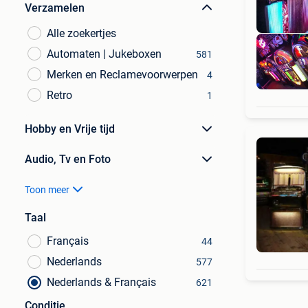
Verzamelen
Alle zoekertjes
Automaten | Jukeboxen
581
Merken en Reclamevoorwerpen
4
Retro
1
Hobby en Vrije tijd
Audio, Tv en Foto
Toon meer
Taal
Français
44
Nederlands
577
Nederlands & Français
621
Conditie