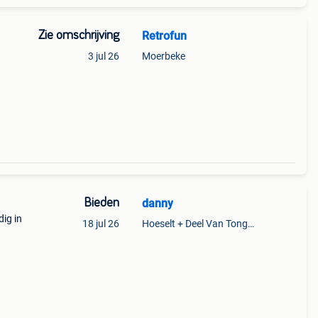
Zie omschrijving
Retrofun
3 jul 26
Moerbeke
Bieden
danny
ig in
18 jul 26
Hoeselt + Deel Van Tongeren