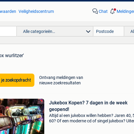
waarden
Veiligheidscentrum
Chat
Meldinge
Alle categorieën…
A
x wurlitzer'
Ontvang meldingen van
 je zoekopdracht
nieuwe zoekresultaten
Jukebox Kopen? 7 dagen in de week
geopend!
Altijd al een jukebox willen hebben? Jaren 40, 
60? Of een moderne cd of singel jukebox? Uit
met garantie! Bezoek nu onze showroom in
scheveningen, we zijn 7 dagen in de week ge