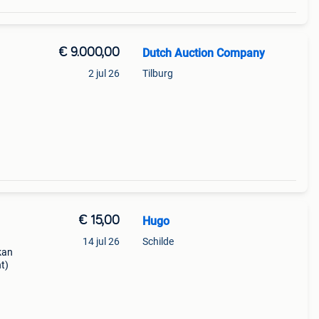
€ 9.000,00
Dutch Auction Company
2 jul 26
Tilburg
€ 15,00
Hugo
14 jul 26
Schilde
kan
t)