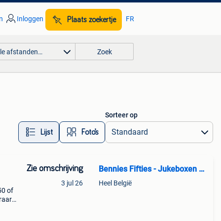
n
Inloggen
FR
Plaats zoekertje
lle afstanden…
Zoek
Sorteer op
Lijst
Foto’s
Zie omschrijving
Bennies Fifties - Jukeboxen Den Haag
3 jul 26
Heel België
50 of
eraard
opend