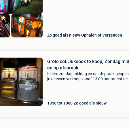
en laa
Zo goed als nieuw
Ophalen of Verzenden
Grote col. Jukebox te koop, Zondag middag
en op afspraak
Iedere zondag middag en op afspraak geope
jukeboxen verkoop vanaf 13:00 uur prachtige
wurlitzer model 2000 met 200 selecties en boe
de showroom is iedere zondagmiddag en op
afspraak geopend - 45
1950 tot 1960
Zo goed als nieuw