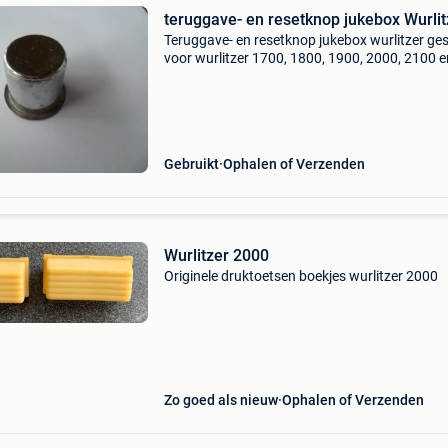
teruggave- en resetknop jukebox Wurlit
Teruggave- en resetknop jukebox wurlitzer ges
voor wurlitzer 1700, 1800, 1900, 2000, 2100 e
2104 de knop is origineel, maar de chroom is
beschadigd zoals te zien op de foto&#39;s
Gebruikt
Ophalen of Verzenden
Wurlitzer 2000
Originele druktoetsen boekjes wurlitzer 2000
Zo goed als nieuw
Ophalen of Verzenden