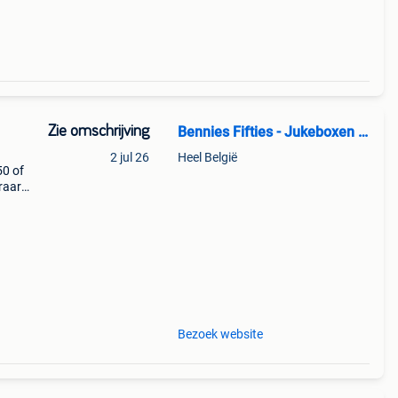
Zie omschrijving
Bennies Fifties - Jukeboxen Den Haag
2 jul 26
Heel België
50 of
eraard
opend
Bezoek website