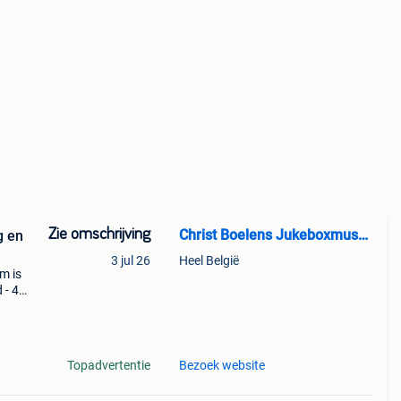
Zie omschrijving
Christ Boelens Jukeboxmuseum
g en
3 jul 26
Heel België
m is
 - 45
aanse
Topadvertentie
Bezoek website