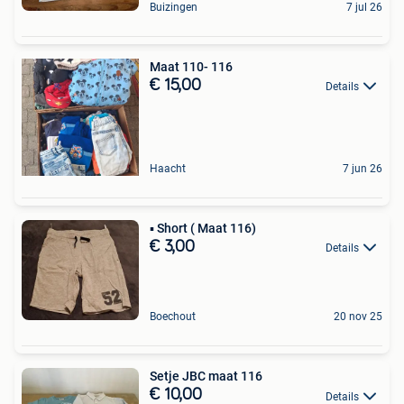
Buizingen
7 jul 26
Maat 110- 116
€ 15,00
Details
Haacht
7 jun 26
▪︎ Short ( Maat 116)
€ 3,00
Details
Boechout
20 nov 25
Setje JBC maat 116
€ 10,00
Details