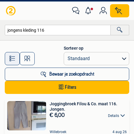
Alle categorieën…
Sorteer op
Alle afstanden…
Bewaar je zoekopdracht
Filters
Joggingbroek Filou & Co. maat 116.
Jongen.
€ 6,00
Details
Willebroek
4 aug 26