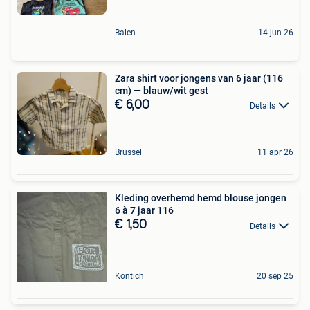
Balen
14 jun 26
Zara shirt voor jongens van 6 jaar (116
cm) — blauw/wit gest
€ 6,00
Details
Brussel
11 apr 26
Kleding overhemd hemd blouse jongen
6 à 7 jaar 116
€ 1,50
Details
Kontich
20 sep 25