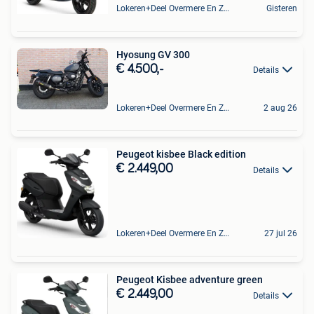
Lokeren+Deel Overmere En Zele
Gisteren
Hyosung GV 300
€ 4.500,-
Details
Lokeren+Deel Overmere En Zele
2 aug 26
Peugeot kisbee Black edition
€ 2.449,00
Details
Lokeren+Deel Overmere En Zele
27 jul 26
Peugeot Kisbee adventure green
€ 2.449,00
Details