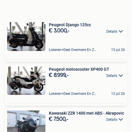
Peugeot Django 125cc
€ 3.000,-
Details
Lokeren+Deel Overmere En Zele
15 jul 26
Peugeot motoscooter XP400 GT
€ 8.999,-
Details
Lokeren+Deel Overmere En Zele
15 jul 26
Kawasaki ZZR 1400 met ABS - Akrapovic
€ 7.500,-
Details