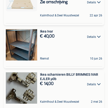
Zie omschrijving
Details
Kalmthout & Deel Wuustwezel
22 apr 26
Ikea Ivar
€ 40,00
Details
Riemst
10 jun 26
Ikea scharnieren BILLY BRIMNES IVAR
EJLER µ0b
€ 14,00
Details
Kalmthout & Deel Wuustwezel
2 mei 26