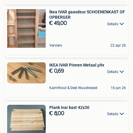
Ikea IVAR gaasdeur SCHOENENKAST OF
OPBERGER
€ 49,00
Details
Verviers
22 apr 26
IKEA IVAR Pinnen Metaal µ9x
€ 0,69
Details
Kalmthout & Deel Wuustwezel
16 jun 26
Plank Ivar kast 42x30
€ 8,00
Details