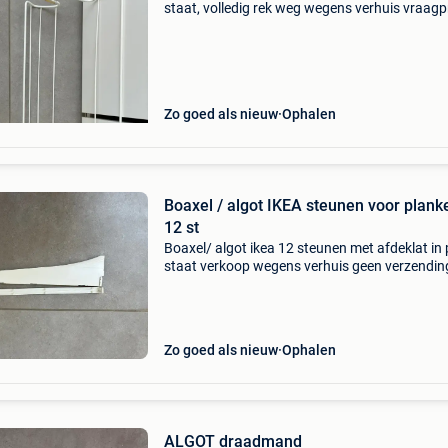
staat, volledig rek weg wegens verhuis vraagpr
10€, andere onderdelen: steunen: 1€/stuk man
5 /8€/stuk
Zo goed als nieuw
Ophalen
Boaxel / algot IKEA steunen voor plank
12 st
Boaxel/ algot ikea 12 steunen met afdeklat in
staat verkoop wegens verhuis geen verzendin
koerier
Zo goed als nieuw
Ophalen
ALGOT draadmand