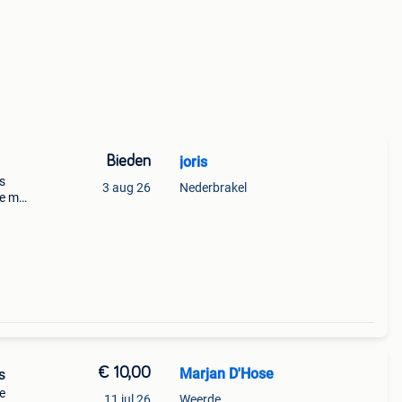
Bieden
joris
s
3 aug 26
Nederbrakel
ie met
€ 10,00
Marjan D'Hose
s
e
11 jul 26
Weerde