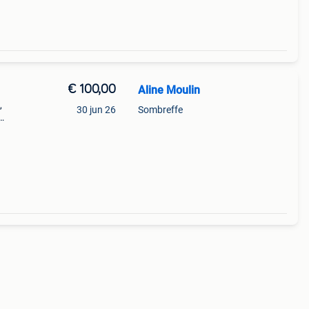
€ 100,00
Aline Moulin
,
30 jun 26
Sombreffe
t!