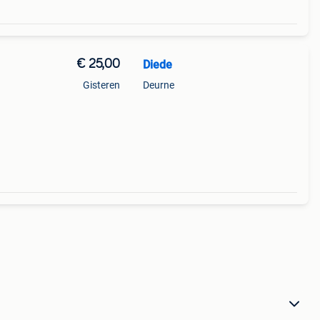
€ 25,00
Diede
Gisteren
Deurne
ls (4
en