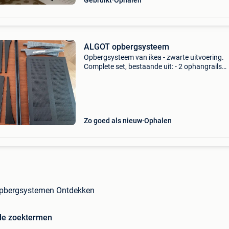
Gebruikt
Ophalen
ALGOT opbergsysteem
Opbergsysteem van ikea - zwarte uitvoering.
Complete set, bestaande uit: - 2 ophangrails
(84cm) - 3 planken (60x38cm) - 10 steunbeuge
reserven, nog ingepakt) zo goed als nieuw, ge
gebruiksspore
Zo goed als nieuw
Ophalen
Opbergsystemen Ontdekken
de zoektermen