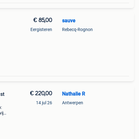
€ 85,00
sauve
Eergisteren
Rebecq-Rognon
ls
€ 220,00
Nathalie R
st
14 jul 26
Antwerpen
:
ij
lde
el ge