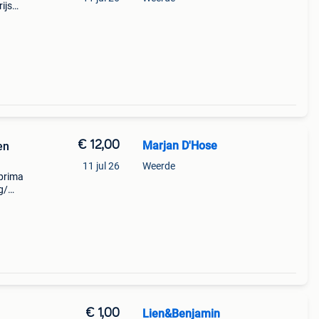
ijs
djes:
€ 12,00
Marjan D'Hose
en
11 jul 26
Weerde
 prima
g/
€ 1,00
Lien&Benjamin