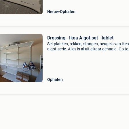
Nieuw
Ophalen
Dressing - Ikea Algot-set - tablet
Set planken, rekken, stangen, beugels van ikea
algot-serie. Alles is al uit elkaar gehaald. Op te
halen in ligny (sombreffe). Onberispelijke staa
100€
Ophalen