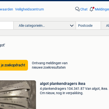
waarden
Veiligheidscentrum
Chat
Meldinge
Alle categorieën…
A
got'
Ontvang meldingen van
 je zoekopdracht
nieuwe zoekresultaten
algot plankendragers ikea
4 plankendragers 104.341.87 Van algot, ikea.
Cm nieuw, nog in verpakking.