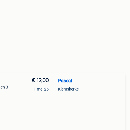
€ 12,00
Pascal
 en 3
1 mei 26
Klemskerke