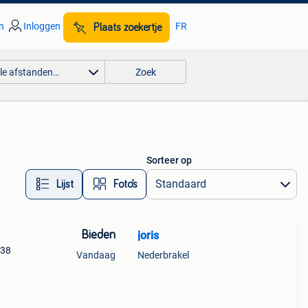
n
Inloggen
FR
Plaats zoekertje
lle afstanden…
Zoek
Sorteer op
Lijst
Foto’s
Bieden
joris
 38
Vandaag
Nederbrakel