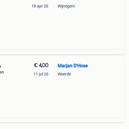
18 apr 26
Wijnegem
€ 4,00
Marjan D'Hose
s
van
11 jul 26
Weerde