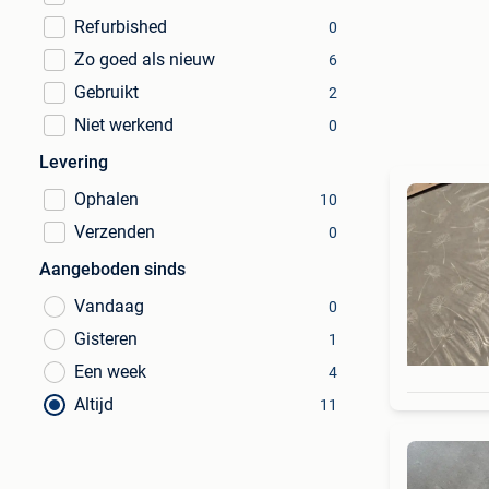
Refurbished
0
Zo goed als nieuw
6
Gebruikt
2
Niet werkend
0
Levering
Ophalen
10
Verzenden
0
Aangeboden sinds
Vandaag
0
Gisteren
1
Een week
4
Altijd
11