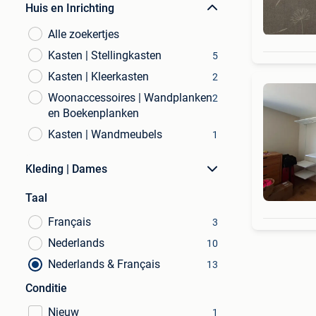
Huis en Inrichting
Alle zoekertjes
Kasten | Stellingkasten
5
Kasten | Kleerkasten
2
Woonaccessoires | Wandplanken
2
en Boekenplanken
Kasten | Wandmeubels
1
Kleding | Dames
Taal
Français
3
Nederlands
10
Nederlands & Français
13
Conditie
Nieuw
1