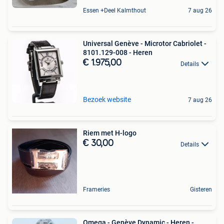
Essen +Deel Kalmthout
7 aug 26
Universal Genève - Microtor Cabriolet -
8101.129-008 - Heren
€ 1.975,00
Details
Bezoek website
7 aug 26
Riem met H-logo
€ 30,00
Details
Frameries
Gisteren
Omega - Genève Dynamic - Heren -