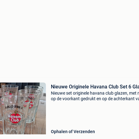
Nieuwe Originele Havana Club Set 6 Gl
Nieuwe set originele havana club glazen, met
op de voorkant gedrukt en op de achterkant v
het glas geschreven el ron de cuba. Onderkant
havana club in reliëf inhoud : 34 cl. Diameter 
Ophalen of Verzenden