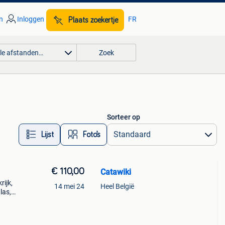
n
Inloggen
FR
Plaats zoekertje
lle afstanden…
Zoek
Sorteer op
Lijst
Foto’s
€ 110,00
Catawiki
rijk,
14 mei 24
Heel België
las,
neel
e