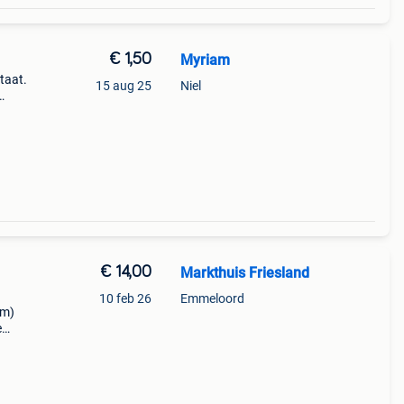
€ 1,50
Myriam
taat.
15 aug 25
Niel
goed
€ 14,00
Markthuis Friesland
10 feb 26
Emmeloord
cm)
e
bij
gen.