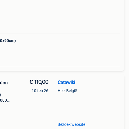
50x90cm)
€ 110,00
Catawiki
néon
10 feb 26
Heel België
t
 2000–
e
llent
Bezoek website