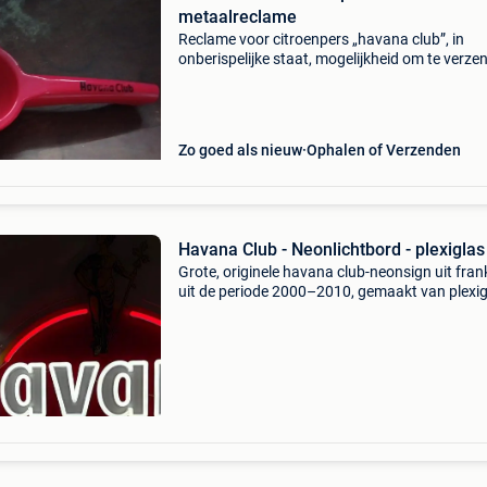
metaalreclame
Reclame voor citroenpers „havana club”, in
onberispelijke staat, mogelijkheid om te verze
via bpost
Zo goed als nieuw
Ophalen of Verzenden
Havana Club - Neonlichtbord - plexiglas
Grote, originele havana club-neonsign uit frank
uit de periode 2000–2010, gemaakt van plexig
60 cm hoog bij 56 cm breed, getest en functio
met uitstekende staat en minimale slijtage. Tit