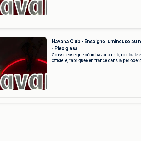
Havana Club - Enseigne lumineuse au 
- Plexiglass
Grosse enseigne néon havana club, originale e
officielle, fabriquée en france dans la période
2010, en plexiglas, 60 cm de haut sur 56 cm d
large, testée et en état de marche avec un exce