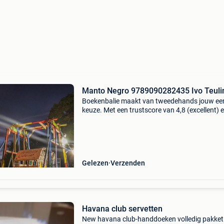
Manto Negro 9789090282435 Ivo Teuli
Boekenbalie maakt van tweedehands jouw ee
keuze. Met een trustscore van 4,8 (excellent) 
dagen retour garantie maken we dat iedere d
waar. Bestel direct op onze website! Titel: ma
negro
Gelezen
Verzenden
Havana club servetten
New havana club-handdoeken volledig pakket