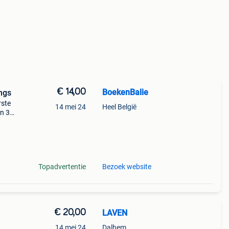
€ 14,00
BoekenBalie
ngs
rste
14 mei 24
Heel België
en 30
ag
nto
Topadvertentie
Bezoek website
€ 20,00
LAVEN
14 mei 24
Dalhem