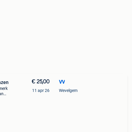
€ 25,00
VV
azen
 merk
11 apr 26
Wevelgem
an
 glas,
bove