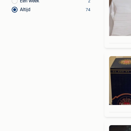
Een week
2
Altijd
74