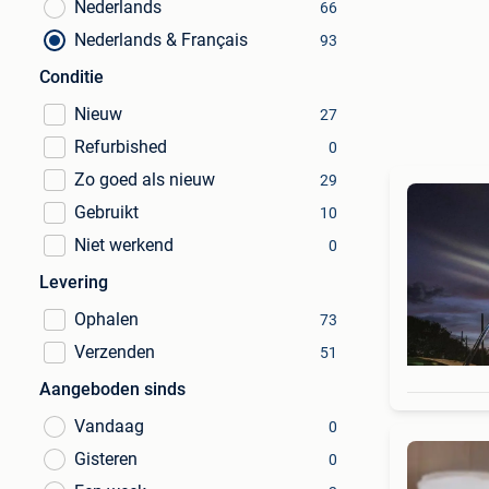
Nederlands
66
Nederlands & Français
93
Conditie
Nieuw
27
Refurbished
0
Zo goed als nieuw
29
Gebruikt
10
Niet werkend
0
Levering
Ophalen
73
Verzenden
51
Aangeboden sinds
Vandaag
0
Gisteren
0