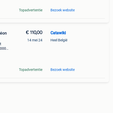
Topadvertentie
Bezoek website
€ 110,00
Catawiki
néon
14 mei 24
Heel België
t
 2000–
e
llent
Topadvertentie
Bezoek website