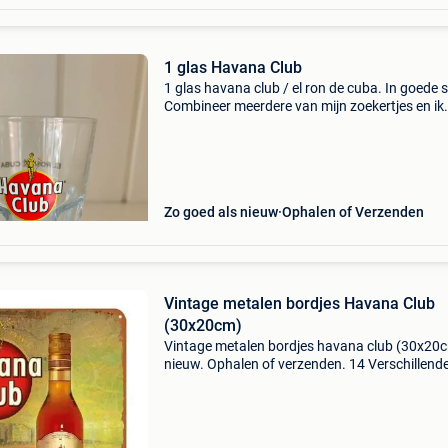
1 glas Havana Club
1 glas havana club / el ron de cuba. In goede s
Combineer meerdere van mijn zoekertjes en ik
maak een bundelkorting van 15 % of doe een 
bod.
Zo goed als nieuw
Ophalen of Verzenden
Vintage metalen bordjes Havana Club
(30x20cm)
Vintage metalen bordjes havana club (30x20
nieuw. Ophalen of verzenden. 14 Verschillend
bordjes, zie foto&#39;s. Prijs per stuk. Korting 
afname meerdere bordjes. Levertijd 3 tot 5 da