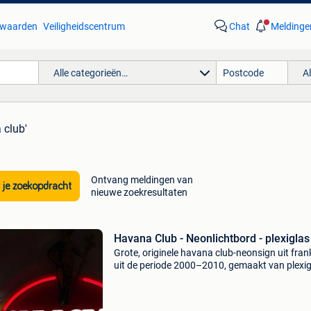
waarden
Veiligheidscentrum
Chat
Meldinge
Alle categorieën…
A
 club'
Ontvang meldingen van
 je zoekopdracht
nieuwe zoekresultaten
Havana Club - Neonlichtbord - plexiglas
Grote, originele havana club-neonsign uit frank
uit de periode 2000–2010, gemaakt van plexig
60 cm hoog bij 56 cm breed, getest en functio
met uitstekende staat en minimale slijtage. Tit