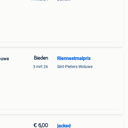
Bieden
Riennestmalprix
ieuwe
3 mrt 26
Sint-Pieters-Woluwe
€ 6,00
jacked