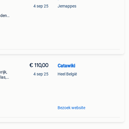
4 sep 25
Jemappes
nden
€ 110,00
Catawiki
rijk,
4 sep 25
Heel België
las,
neel
e
Bezoek website