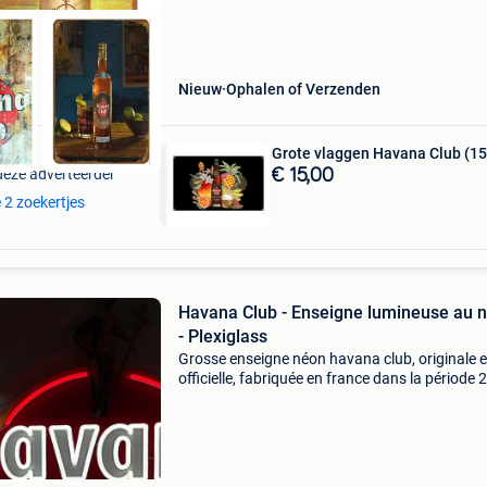
Nieuw
Ophalen of Verzenden
Grote vlaggen Havana Club (1
deze adverteerder
€ 15,00
e 2 zoekertjes
Havana Club - Enseigne lumineuse au 
- Plexiglass
Grosse enseigne néon havana club, originale e
officielle, fabriquée en france dans la période
2010, en plexiglas, 60 cm de haut sur 56 cm d
large, testée et en état de marche avec un exce