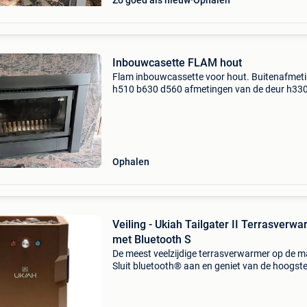
Zo goed als nieuw
Ophalen
Inbouwcasette FLAM hout
Flam inbouwcassette voor hout. Buitenafmet
h510 b630 d560 afmetingen van de deur h33
b580 regelbare ventilator
Ophalen
Veiling - Ukiah Tailgater II Terrasverw
met Bluetooth S
De meest veelzijdige terrasverwarmer op de m
Sluit bluetooth® aan en geniet van de hoogst
kwaliteit audio met sfeervol vuur waar en wa
u maar wilt. Deze elite editie tailgater ii van uk