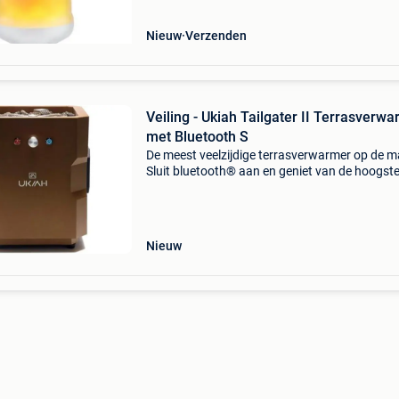
Nieuw
Verzenden
Veiling - Ukiah Tailgater II Terrasverw
met Bluetooth S
De meest veelzijdige terrasverwarmer op de m
Sluit bluetooth® aan en geniet van de hoogst
kwaliteit audio met sfeervol vuur waar en wa
u maar wilt. Deze elite editie tailgater ii van uk
Nieuw