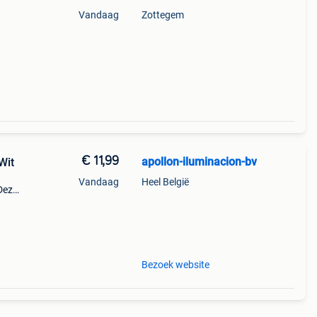
Vandaag
Zottegem
k,
 of
€ 11,99
apollon-iluminacion-bv
Wit
Vandaag
Heel België
Deze
0k
 past
Bezoek website