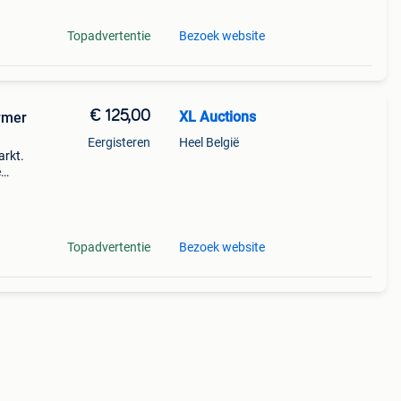
Topadvertentie
Bezoek website
€ 125,00
XL Auctions
armer
Eergisteren
Heel België
arkt.
e
nneer
iah
Topadvertentie
Bezoek website