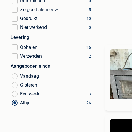
Refurbished
0
Zo goed als nieuw
5
Gebruikt
10
Niet werkend
0
Levering
Ophalen
26
Verzenden
2
Aangeboden sinds
Vandaag
1
Gisteren
1
Een week
3
Altijd
26