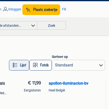
n
Inloggen
FR
Plaats zoekertje
lle afstanden…
Zoek
Sorteer op
Lijst
Foto’s
€ 11,99
apollon-iluminacion-bv
Wit
Eergisteren
Heel België
Deze
0k
 past