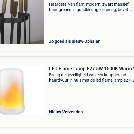
Haardstel van flam, modern, zwart massief,
handgrepen in goudkleurige legering, bevat :
borstel, haaktang, schop, koteraar, roosterhaa
hoogte : 75 cm, prachtensemble voor cassette
(open) haard. A
Zo goed als nieuw
Ophalen
LED Flame Lamp E27 5W 1500K Warm 
Breng de gezelligheid van een knapperend
haardvuur in huis met de led flame lamp e27. 
energiezuinige 5w-lamp geeft een warme 150
gloed met realistisch flikkerend vlam-effect en
in elk stan
Nieuw
Verzenden