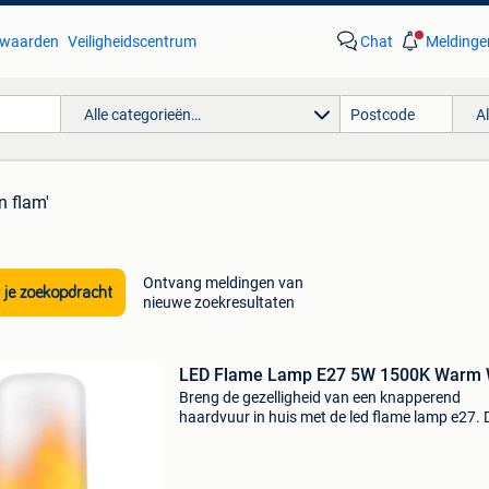
waarden
Veiligheidscentrum
Chat
Meldinge
Alle categorieën…
A
n flam'
Ontvang meldingen van
 je zoekopdracht
nieuwe zoekresultaten
LED Flame Lamp E27 5W 1500K Warm 
Breng de gezelligheid van een knapperend
haardvuur in huis met de led flame lamp e27. 
energiezuinige 5w-lamp geeft een warme 150
gloed met realistisch flikkerend vlam-effect en
in elk stan