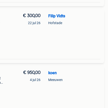
€ 300,00
Filip Vidts
t
22 jul 26
Hofstade
€ 950,00
koen
t
4 jul 26
Meeuwen
a