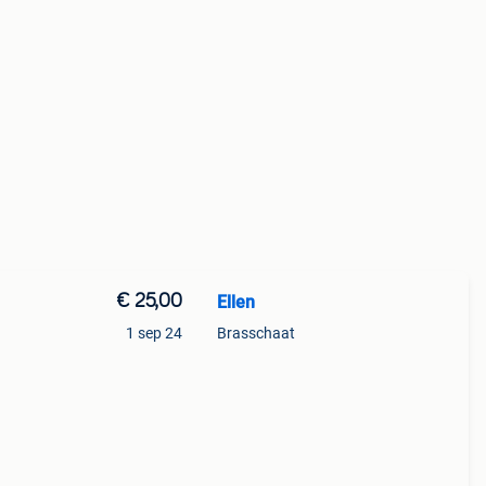
€ 25,00
Ellen
1 sep 24
Brasschaat