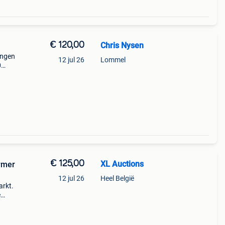
€ 120,00
Chris Nysen
ingen
12 jul 26
Lommel
0
€ 125,00
XL Auctions
armer
12 jul 26
Heel België
arkt.
e
nneer
iah