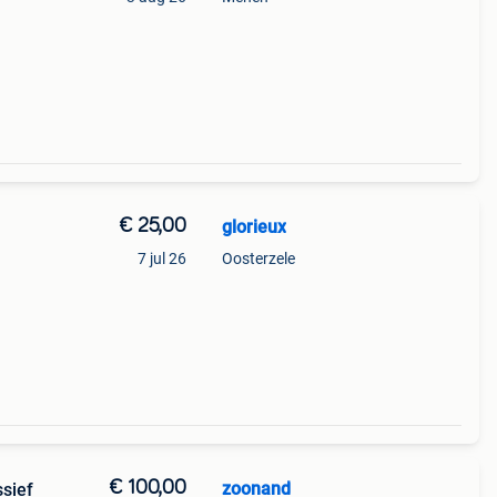
€ 25,00
glorieux
7 jul 26
Oosterzele
€ 100,00
zoonand
sief