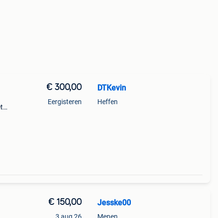
€ 300,00
DTKevin
Eergisteren
Heffen
t
€ 150,00
Jesske00
3 aug 26
Menen