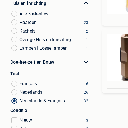
Huis en Inrichting
Alle zoekertjes
Haarden
23
Kachels
2
Overige Huis en Inrichting
1
Lampen | Losse lampen
1
Doe-het-zelf en Bouw
Taal
Français
6
Nederlands
26
Nederlands & Français
32
Conditie
Nieuw
3