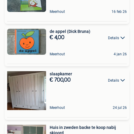
Meerhout
16 feb 26
de appel (Dick Bruna)
€ 4,00
Details
Meerhout
4 jan 26
slaapkamer
€ 700,00
Details
Meerhout
24 jul 26
Huis in zweden backe te koop nabij
skioord