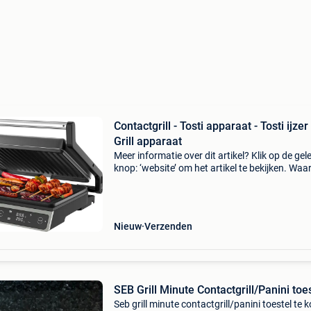
Contactgrill - Tosti apparaat - Tosti ijzer 
Grill apparaat
Meer informatie over dit artikel? Klik op de gel
knop: ‘website’ om het artikel te bekijken. Wa
bestellen bij retourdeal.nl? Voor 15:00 besteld,
volgende werkdag in huis. 1 Jaar garantie op 
Nieuw
Verzenden
SEB Grill Minute Contactgrill/Panini toe
Seb grill minute contactgrill/panini toestel te 