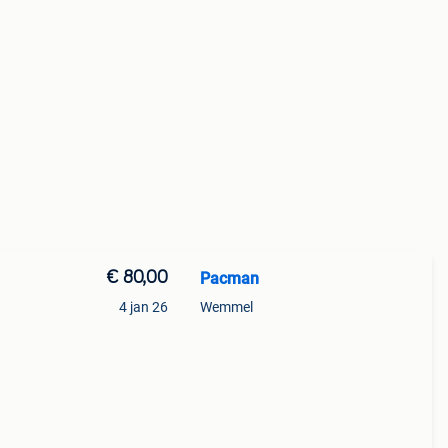
€ 80,00
Pacman
4 jan 26
Wemmel