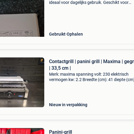
ideaal voor dagelijks gebruik. Geschikt voor
panini&#39;s, croques, vlees, vis en groenten. 
warm en gebruiksklaar. Mooie grillstepen dan
Gebruikt
Ophalen
Contactgrill | panini grill | Maxima | geg
| 33,5 cm |
Merk: maxima spanning volt: 230 elektrisch
vermogen kw: 2.2 Breedte (cm): 41 diepte (cm)
30.5 Hoogte (cm): 21 gewicht (kg): 20 voorzie
van: schoonmaakborstel nieuw : nieuw in doo
1 jaar garanti
Nieuw in verpakking
Panini-grill