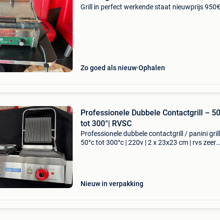
Grill in perfect werkende staat nieuwprijs 950
Zo goed als nieuw
Ophalen
Professionele Dubbele Contactgrill – 5
tot 300°| RVSC
Professionele dubbele contactgrill / panini gril
50°c tot 300°c | 220v | 2 x 23x23 cm | rvs zeer
krachtige en robuuste dubbele contactgrill , o
bekend als panini grill , perfect voor professio
Nieuw in verpakking