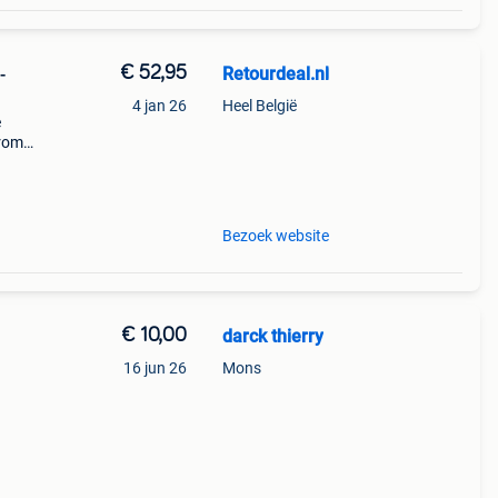
€ 52,95
Retourdeal.nl
-
4 jan 26
Heel België
e
arom
al on
Bezoek website
€ 10,00
darck thierry
16 jun 26
Mons