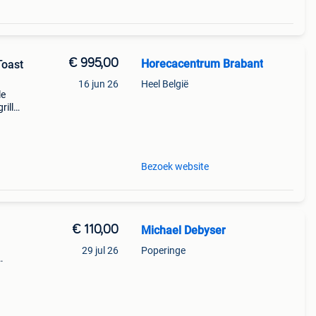
€ 995,00
Horecacentrum Brabant
Toast
16 jun 26
Heel België
le
rille
/
 e
Bezoek website
€ 110,00
Michael Debyser
29 jul 26
Poperinge
epen
vlees,