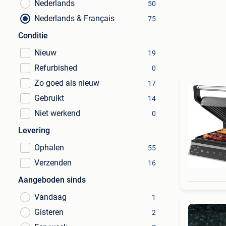
Nederlands
50
Nederlands & Français
75
Conditie
Nieuw
19
Refurbished
0
Zo goed als nieuw
17
Gebruikt
14
Niet werkend
0
Levering
Ophalen
55
Verzenden
16
Aangeboden sinds
Vandaag
1
Gisteren
2