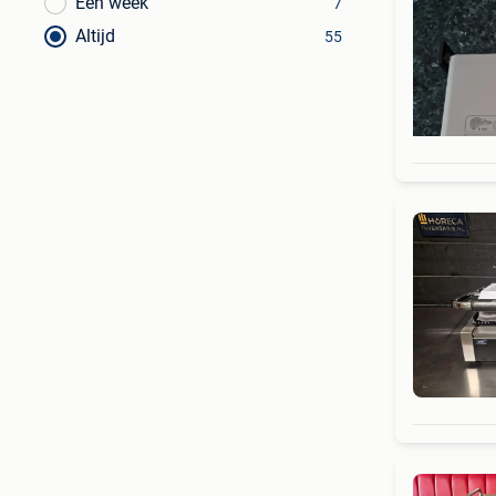
Een week
7
Altijd
55