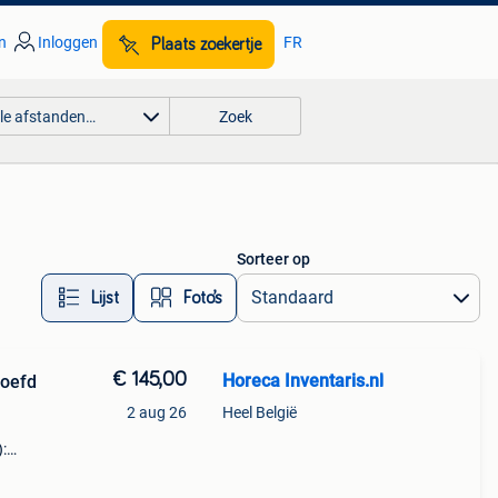
n
Inloggen
FR
Plaats zoekertje
lle afstanden…
Zoek
Sorteer op
Lijst
Foto’s
€ 145,00
Horeca Inventaris.nl
roefd
2 aug 26
Heel België
:
n
s met