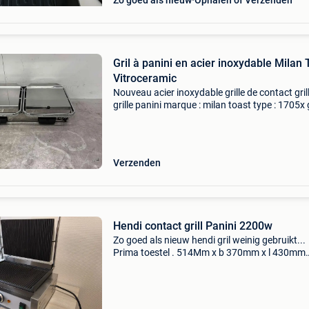
Zo goed als nieuw
Ophalen of Verzenden
Gril à panini en acier inoxydable Milan 
Vitroceramic
Nouveau acier inoxydable grille de contact gril
grille panini marque : milan toast type : 1705x g
de contact double lisse/glissante - céramique 
acier inoxydable coque extérieure entièrement
Verzenden
Hendi contact grill Panini 2200w
Zo goed als nieuw hendi gril weinig gebruikt...
Prima toestel . 514Mm x b 370mm x l 430mm
gemaakt van rvs, 230v/2200w recupel inbegr
ideaal voor grillen en verwarmen van panini’s, 
worstjes