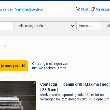
waarden
Veiligheidscentrum
Chat
Meldinge
Alle categorieën…
A
nini'
Ontvang meldingen van
 je zoekopdracht
nieuwe zoekresultaten
Contactgrill | panini grill | Maxima | geg
| 33,5 cm |
Merk: maxima spanning volt: 230 elektrisch
vermogen kw: 2.2 Breedte (cm): 41 diepte (cm)
30.5 Hoogte (cm): 21 gewicht (kg): 20 voorzie
van: schoonmaakborstel nieuw : nieuw in doo