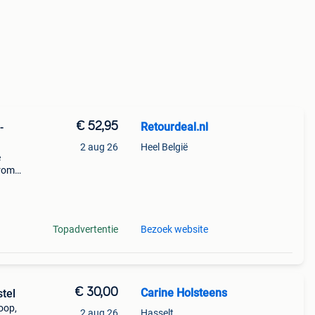
€ 52,95
Retourdeal.nl
-
2 aug 26
Heel België
e
arom
al on
Topadvertentie
Bezoek website
€ 30,00
Carine Holsteens
stel
koop,
2 aug 26
Hasselt