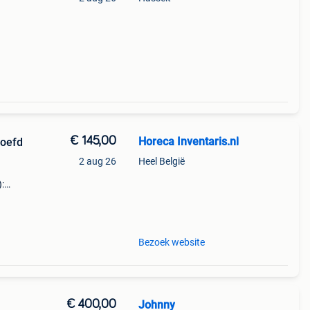
Snel
k
€ 145,00
Horeca Inventaris.nl
roefd
2 aug 26
Heel België
:
n
s met
Bezoek website
€ 400,00
Johnny