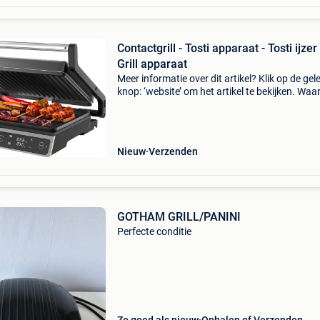
Contactgrill - Tosti apparaat - Tosti ijzer 
Grill apparaat
Meer informatie over dit artikel? Klik op de gel
knop: ‘website’ om het artikel te bekijken. Wa
bestellen bij retourdeal.nl? Voor 15:00 besteld,
volgende werkdag in huis. 1 Jaar garantie op 
Nieuw
Verzenden
GOTHAM GRILL/PANINI
Perfecte conditie