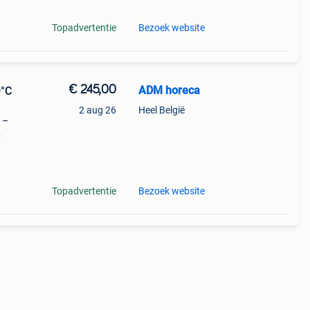
Topadvertentie
Bezoek website
€ 245,00
ADM horeca
0°C
2 aug 26
Heel België
l –
ok
nee
Topadvertentie
Bezoek website