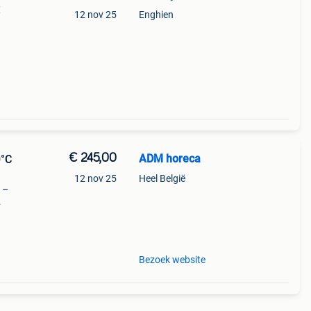
€
12 nov 25
Enghien
€ 245,00
ADM horeca
0°C
12 nov 25
Heel België
l –
ok
nee
Bezoek website