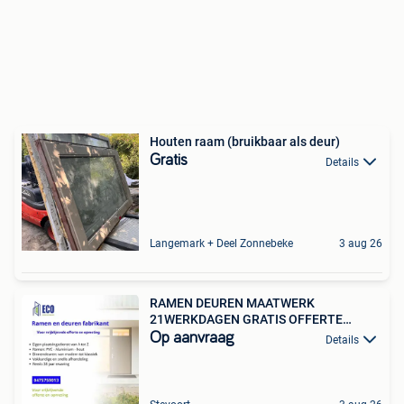
Houten raam (bruikbaar als deur)
Gratis
Details
Langemark + Deel Zonnebeke
3 aug 26
RAMEN DEUREN MAATWERK
21WERKDAGEN GRATIS OFFERTE
OPMETING
Op aanvraag
Details