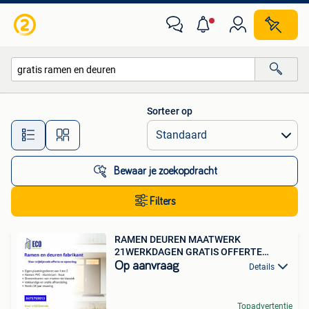
Alle categorieën…
Sorteer op
Alle afstanden…
Bewaar je zoekopdracht
Filters
RAMEN DEUREN MAATWERK
21WERKDAGEN GRATIS OFFERTE
OPMETING
Op aanvraag
Details
Topadvertentie