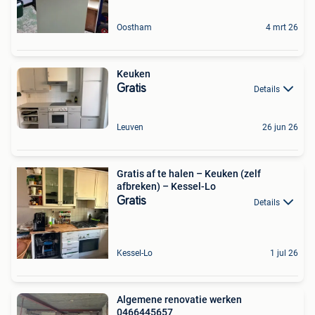
Oostham
4 mrt 26
Keuken
Gratis
Details
Leuven
26 jun 26
Gratis af te halen – Keuken (zelf
afbreken) – Kessel-Lo
Gratis
Details
Kessel-Lo
1 jul 26
Algemene renovatie werken
0466445657