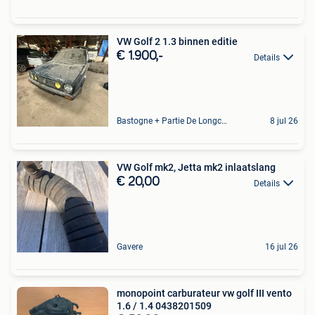
VW Golf 2 1.3 binnen editie
€ 1.900,-
Details
Bastogne + Partie De Longchamps Et Sibret
8 jul 26
VW Golf mk2, Jetta mk2 inlaatslang
€ 20,00
Details
Gavere
16 jul 26
monopoint carburateur vw golf III vento
1.6 / 1.4 0438201509