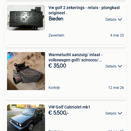
Vw golf 2 zekerings - relais - plongkast
origineel .
Bieden
Details
Zaventem
4 mei 25
Warmelucht aanzuig/ inlaat -
volkswagen golf/ scirocco/...
€ 35,00
Details
Kortrijk
12 mei 26
VW Golf Cabriolet mk1
€ 5.500,-
Details