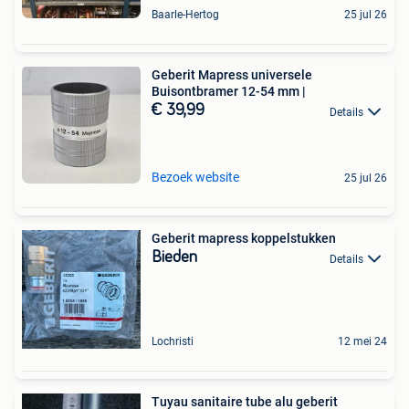
Baarle-Hertog
25 jul 26
Geberit Mapress universele
Buisontbramer 12-54 mm |
€ 39,99
Details
Bezoek website
25 jul 26
Geberit mapress koppelstukken
Bieden
Details
Lochristi
12 mei 24
Tuyau sanitaire tube alu geberit