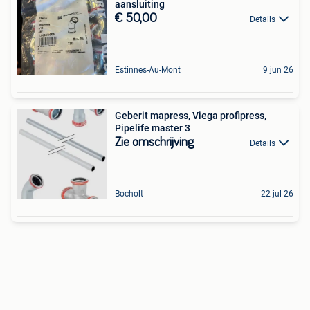
aansluiting
€ 50,00
Details
Estinnes-Au-Mont
9 jun 26
Geberit mapress, Viega profipress,
Pipelife master 3
Zie omschrijving
Details
Bocholt
22 jul 26