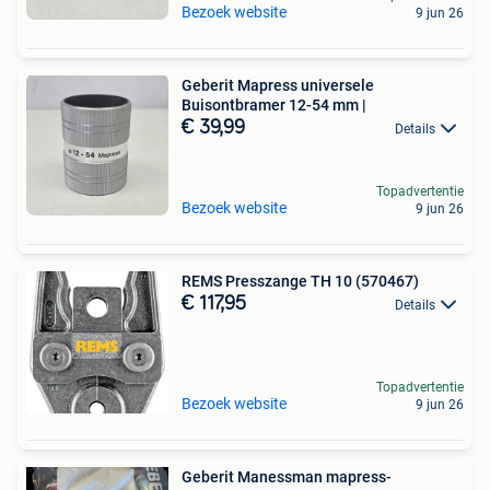
Bezoek website
9 jun 26
Geberit Mapress universele
Buisontbramer 12-54 mm |
€ 39,99
Details
Topadvertentie
Bezoek website
9 jun 26
REMS Presszange TH 10 (570467)
€ 117,95
Details
Topadvertentie
Bezoek website
9 jun 26
Geberit Manessman mapress-