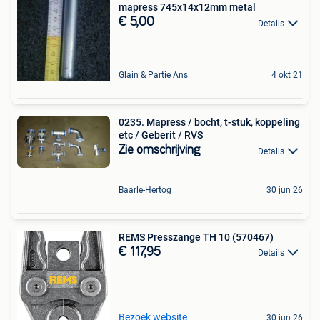
mapress 745x14x12mm metal
€ 5,00
Details
Glain & Partie Ans
4 okt 21
0235. Mapress / bocht, t-stuk, koppeling
etc / Geberit / RVS
Zie omschrijving
Details
Baarle-Hertog
30 jun 26
REMS Presszange TH 10 (570467)
€ 117,95
Details
Bezoek website
30 jun 26