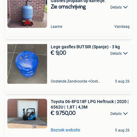
Gasfles propaan op karretje.
Zie omschrijving
Details
Laarne
Vandaag
Lege gasfles BUTSIR (Spanje) - 3 kg
€ 9,00
Details
Oostende Zandvoorde +Oostende
5 aug 26
Toyota 06-8FG18F LPG Heftruck | 2020 |
6562U | 1,8T | 4,3M
€ 9.750,00
Details
Bezoek website
5 aug 26