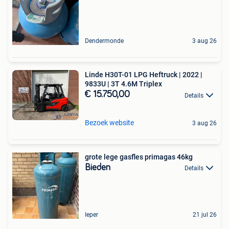
Dendermonde
3 aug 26
Linde H30T-01 LPG Heftruck | 2022 |
9833U | 3T 4.6M Triplex
€ 15.750,00
Details
Bezoek website
3 aug 26
grote lege gasfles primagas 46kg
Bieden
Details
Ieper
21 jul 26