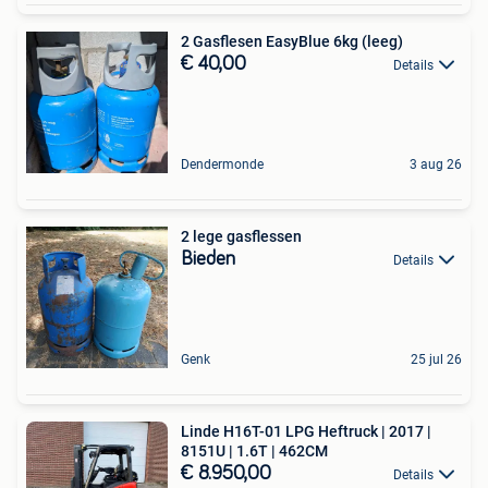
2 Gasflesen EasyBlue 6kg (leeg)
€ 40,00
Details
Dendermonde
3 aug 26
2 lege gasflessen
Bieden
Details
Genk
25 jul 26
Linde H16T-01 LPG Heftruck | 2017 |
8151U | 1.6T | 462CM
€ 8.950,00
Details