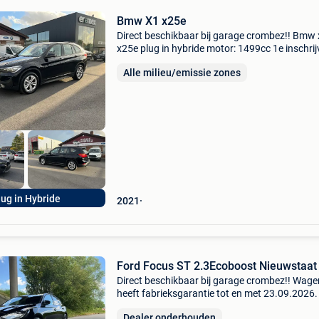
Bmw X1 x25e
Direct beschikbaar bij garage crombez!! Bmw
x25e plug in hybride motor: 1499cc 1e inschrij
16.11.2021 Kilometerstand: 30.000 Km opties
Alle milieu/emissie zones
speed limieter, cruise control, bluetooth,
parkeersensor
lug in Hybride
2021
Ford Focus ST 2.3Ecoboost Nieuwstaat
Direct beschikbaar bij garage crombez!! Wage
heeft fabrieksgarantie tot en met 23.09.2026.
wagen verkeert in 100% originele staat en is al
Dealer onderhouden