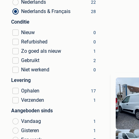
Nederlands
22
Nederlands & Français
28
Conditie
Nieuw
0
Refurbished
0
Zo goed als nieuw
1
Gebruikt
2
Niet werkend
0
Levering
Ophalen
17
Verzenden
1
Aangeboden sinds
Vandaag
1
Gisteren
1