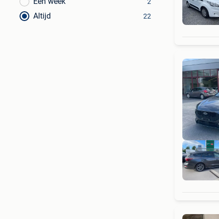
Een week
2
Altijd
22