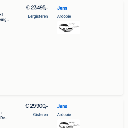
€ 23.495,-
Jens
 x1
Eergisteren
Ardooie
ving:
:
€ 29.900,-
Jens
n
Gisteren
Ardooie
 De
s