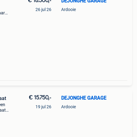
€ 18.500,-
DEJONGHE GARAGE
26 jul 26
Ardooie
aar
€ 15.750,-
DEJONGHE GARAGE
aat
een
19 jul 26
Ardooie
aats
50