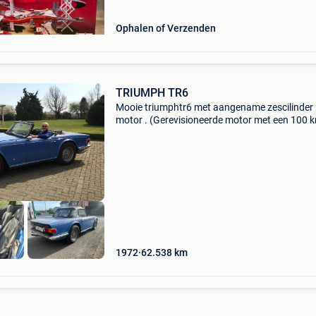
Stuur me
Ophalen of Verzenden
TRIUMPH TR6
Mooie triumphtr6 met aangename zescilinder
motor . (Gerevisioneerde motor met een 100 
) wagen met nog wat detail werk aan . Direct
beschikbaar. Nu ook gekeurd (27/5/26 ) zie
keuringskaart (5 jaa
1972
62.538
km