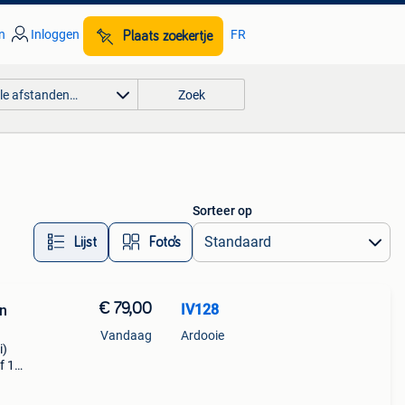
n
Inloggen
FR
Plaats zoekertje
lle afstanden…
Zoek
Sorteer op
Lijst
Foto’s
€ 79,00
IV128
in
Vandaag
Ardooie
i)
f 1
d!!