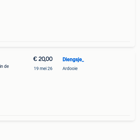
€ 20,00
Diengsje_
in de
19 mei 26
Ardooie