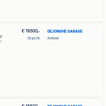
€ 19.500,-
DEJONGHE GARAGE
rd
30 jul 26
Ardooie
e
 (