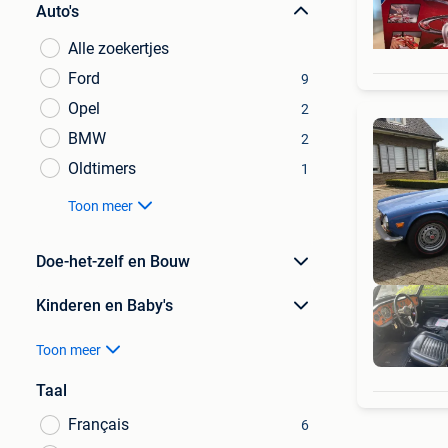
Auto's
Alle zoekertjes
Ford
9
Opel
2
BMW
2
Oldtimers
1
Toon meer
Doe-het-zelf en Bouw
Kinderen en Baby's
Toon meer
Taal
Français
6