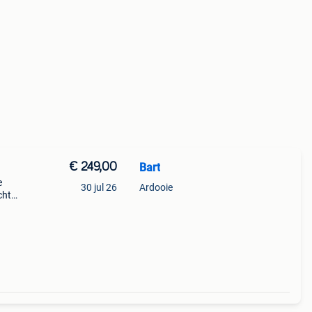
€ 249,00
Bart
e
30 jul 26
Ardooie
cht
 ook
rmeten