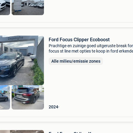
Ford Focus Clipper Ecoboost
Prachtige en zuinige goed uitgeruste break fo
focus st line met opties te koop in ford erkend
werkplaats met garantie en service na verkoop
Alle milieu/emissie zones
24/24 ford ass europa ) model 2025
2024