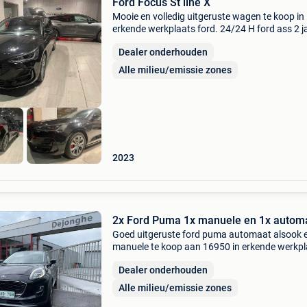
Ford Focus St line X
Mooie en volledig uitgeruste wagen te koop in
erkende werkplaats ford. 24/24 H ford ass 2 j
en onderhoud .
Dealer onderhouden
Alle milieu/emissie zones
2023
2x Ford Puma 1x manuele en 1x autom
Goed uitgeruste ford puma automaat alsook 
manuele te koop aan 16950 in erkende werkpl
ford met garantie en service na verkoop. Prijs
Dealer onderhouden
automaat in zwartmétallic =15500+btw= 187
btw in . Prijs
Alle milieu/emissie zones