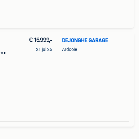
€ 16.999,-
DEJONGHE GARAGE
21 jul 26
Ardooie
km nu