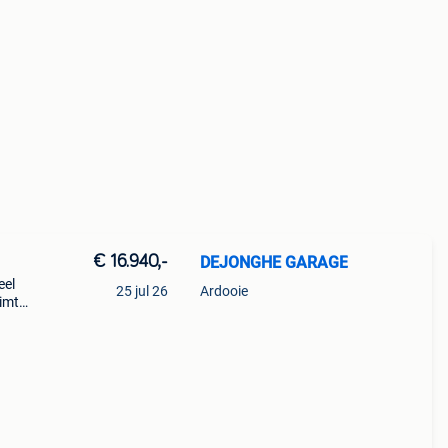
€ 16.940,-
DEJONGHE GARAGE
eel
25 jul 26
Ardooie
uimte
0 van
jk of