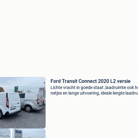
Ford Transit Connect 2020 L2 versie
Lichte vracht in goede staat ,laadruimte ook h
netjes en lange uitvoering, ideale lengte laadr
voor o.a. Fietsen prijs2020 :14000+btw=1694
8/2020 -70000 km bagagedrager gratis mogeli