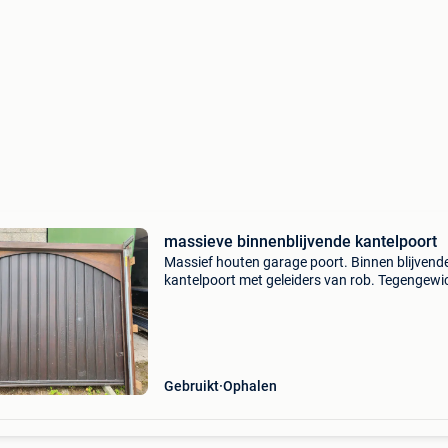
massieve binnenblijvende kantelpoort
Massief houten garage poort. Binnen blijvend
kantelpoort met geleiders van rob. Tegengewi
ontbreekt. Met boogbekleding maar kan zeker
als rechthoekige poort gebruikt worden. Ove
breedte
Gebruikt
Ophalen