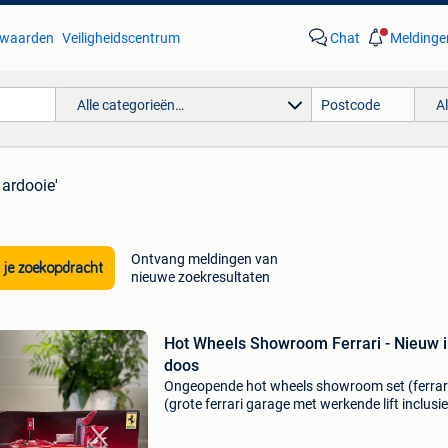
waarden
Veiligheidscentrum
Chat
Meldinge
Alle categorieën…
A
 ardooie'
Ontvang meldingen van
 je zoekopdracht
nieuwe zoekresultaten
Hot Wheels Showroom Ferrari - Nieuw 
doos
Ongeopende hot wheels showroom set (ferrar
(grote ferrari garage met werkende lift inclusie
enzo ferrari voertuig) productnummer: l5206 |
uitgave 2007 set wordt niet meer geproduceer