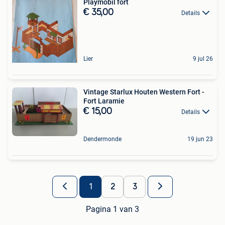
Playmobil fort
€ 35,00
Details
Lier
9 jul 26
Vintage Starlux Houten Western Fort -
Fort Laramie
€ 15,00
Details
Dendermonde
19 jun 23
1
2
3
Pagina 1 van 3