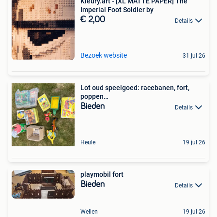
Kleury.art - [XL MATTE PAPER] The
Imperial Foot Soldier by
€ 2,00
Details
Bezoek website
31 jul 26
Lot oud speelgoed: racebanen, fort,
poppen…
Bieden
Details
Heule
19 jul 26
playmobil fort
Bieden
Details
Wellen
19 jul 26