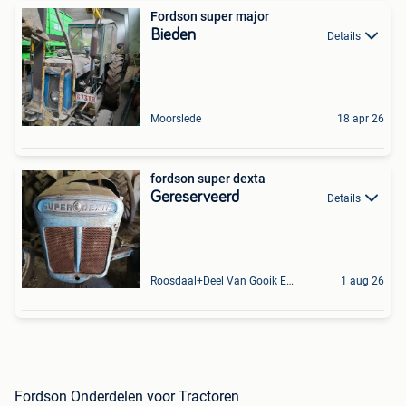
Fordson super major
Bieden
Details
Moorslede
18 apr 26
fordson super dexta
Gereserveerd
Details
Roosdaal+Deel Van Gooik En Sint-Kwintens-Lennik
1 aug 26
Fordson Onderdelen voor Tractoren