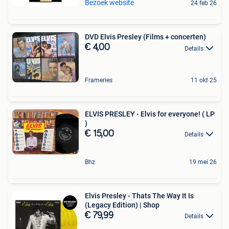
Bezoek website
24 feb 26
DVD Elvis Presley (Films + concerten)
€ 4,00
Details
Frameries
11 okt 25
ELVIS PRESLEY - Elvis for everyone! ( LP
)
€ 15,00
Details
Bhz
19 mei 26
Elvis Presley - Thats The Way It Is
(Legacy Edition) | Shop
€ 79,99
Details