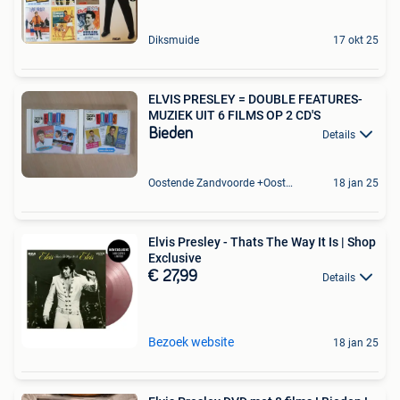
Diksmuide
17 okt 25
ELVIS PRESLEY = DOUBLE FEATURES-
MUZIEK UIT 6 FILMS OP 2 CD'S
Bieden
Details
Oostende Zandvoorde +Oostende
18 jan 25
Elvis Presley - Thats The Way It Is | Shop
Exclusive
€ 27,99
Details
Bezoek website
18 jan 25