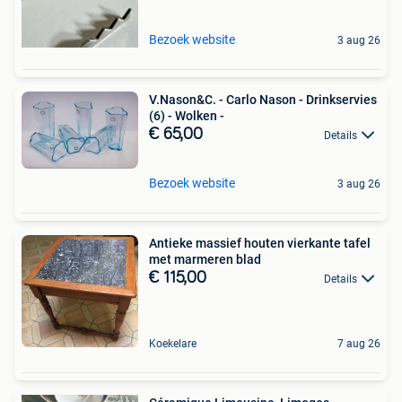
Bezoek website
3 aug 26
V.Nason&C. - Carlo Nason - Drinkservies
(6) - Wolken -
€ 65,00
Details
Bezoek website
3 aug 26
Antieke massief houten vierkante tafel
met marmeren blad
€ 115,00
Details
Koekelare
7 aug 26