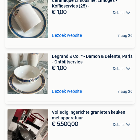
Céramique Limousine, Limoges -
Koffieservies (25) -
€ 1,00
Details
Bezoek website
7 aug 26
Legrand & Co. * - Damon & Delente, Paris
- Ontbijtservies
€ 1,00
Details
Bezoek website
7 aug 26
Volledig ingerichte granieten keuken
met apparatuur
€ 5.500,00
Details