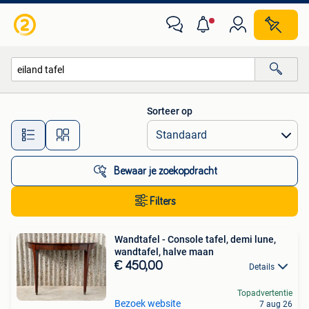
Alle categorieën…
Sorteer op
Alle afstanden…
Bewaar je zoekopdracht
Filters
Wandtafel - Console tafel, demi lune,
wandtafel, halve maan
€ 450,00
Details
Topadvertentie
Bezoek website
7 aug 26