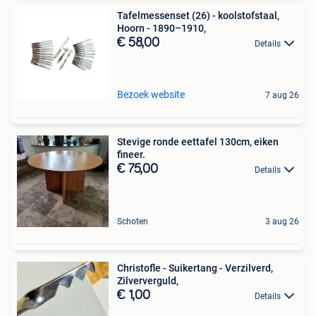
Tafelmessenset (26) - koolstofstaal,
Hoorn - 1890–1910,
€ 58,00
Details
Bezoek website
7 aug 26
Stevige ronde eettafel 130cm, eiken
fineer.
€ 75,00
Details
Schoten
3 aug 26
Christofle - Suikertang - Verzilverd,
Zilververguld,
€ 1,00
Details