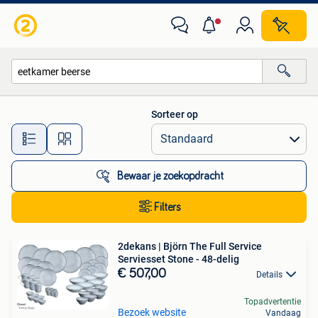
Alle categorieën…
Sorteer op
Alle afstanden…
Bewaar je zoekopdracht
Filters
2dekans | Björn The Full Service
Serviesset Stone - 48-delig
€ 507,00
Details
Topadvertentie
Bezoek website
Vandaag