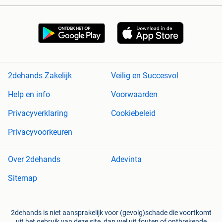
2dehands Zakelijk
Veilig en Succesvol
Help en info
Voorwaarden
Privacyverklaring
Cookiebeleid
Privacyvoorkeuren
Over 2dehands
Adevinta
Sitemap
2dehands is niet aansprakelijk voor (gevolg)schade die voortkomt
uit het gebruik van deze site, dan wel uit fouten of ontbrekende