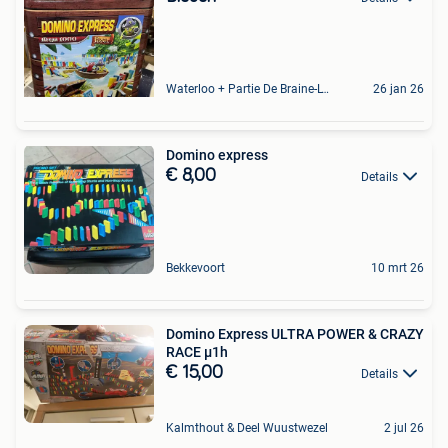
Waterloo + Partie De Braine-L'Alleud, De Ohain
26 jan 26
Domino express
€ 8,00
Details
Bekkevoort
10 mrt 26
Domino Express ULTRA POWER & CRAZY
RACE µ1h
€ 15,00
Details
Kalmthout & Deel Wuustwezel
2 jul 26