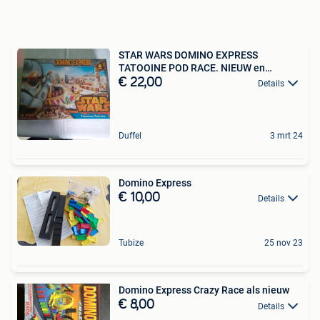
STAR WARS DOMINO EXPRESS
TATOOINE POD RACE. NIEUW en
SEALED.
€ 22,00
Details
Duffel
3 mrt 24
Domino Express
€ 10,00
Details
Tubize
25 nov 23
Domino Express Crazy Race als nieuw
€ 8,00
Details