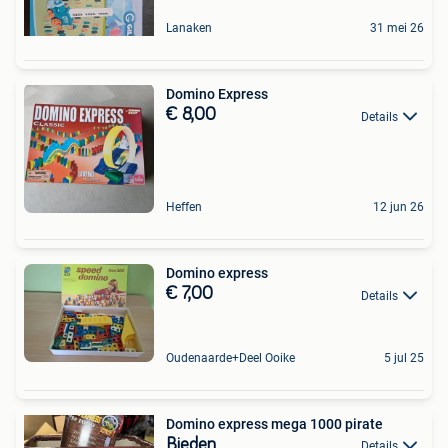
Lanaken
31 mei 26
Domino Express
€ 8,00
Details
Heffen
12 jun 26
Domino express
€ 7,00
Details
Oudenaarde+Deel Ooike
5 jul 25
Domino express mega 1000 pirate
Bieden
Details