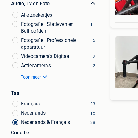
Audio, Tv en Foto
Alle zoekertjes
Fotografie | Statieven en
11
Balhoofden
Fotografie | Professionele
5
apparatuur
Videocamera's Digitaal
2
Actiecamera's
2
Toon meer
Taal
Français
23
Nederlands
15
Nederlands & Français
38
Conditie