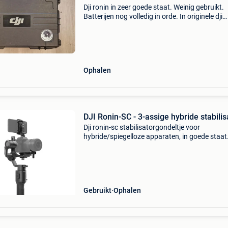
Dji ronin in zeer goede staat. Weinig gebruikt.
Batterijen nog volledig in orde. In originele dji
pelicase met wielen. Op te halen in brussel of
meerhout.
Ophalen
DJI Ronin-SC - 3-assige hybride stabilis
Dji ronin-sc stabilisatorgondeltje voor
hybride/spiegelloze apparaten, in goede staat.
Assige stabilisatie, laadvermogen tot ~2 kg.
Functies voor het volgen van onderwerpen, ti
lapse, programmeerb
Gebruikt
Ophalen