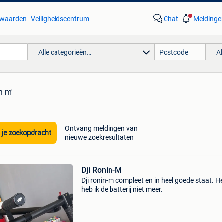
waarden
Veiligheidscentrum
Chat
Meldinge
Alle categorieën…
A
in m'
Ontvang meldingen van
 je zoekopdracht
nieuwe zoekresultaten
Dji Ronin-M
Dji ronin-m compleet en in heel goede staat. H
heb ik de batterij niet meer.