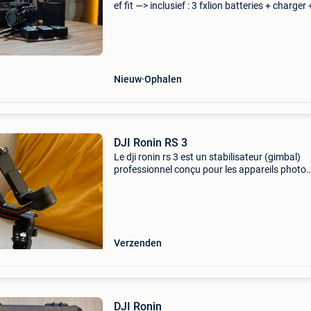
ef fit —> inclusief : 3 fxlion batteries + charger
cheeseplate + lens support + pelicase 2) dzo fi
pictor zoom lenses (20-55mm + 50-125m
Nieuw
Ophalen
DJI Ronin RS 3
Le dji ronin rs 3 est un stabilisateur (gimbal)
professionnel conçu pour les appareils photo
hybrides et les caméras légères. Caractéristiq
principales : charge utile : jusqu&#39;à 3 kg
autonom
Verzenden
DJI Ronin