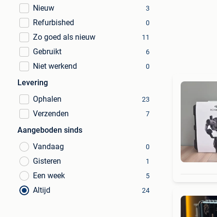
Nieuw
3
Refurbished
0
Zo goed als nieuw
11
Gebruikt
6
Niet werkend
0
Levering
Ophalen
23
Verzenden
7
Aangeboden sinds
Vandaag
0
Gisteren
1
Een week
5
Altijd
24