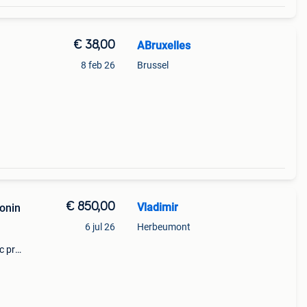
€ 38,00
ABruxelles
8 feb 26
Brussel
€ 850,00
Vladimir
onin
6 jul 26
Herbeumont
c pro