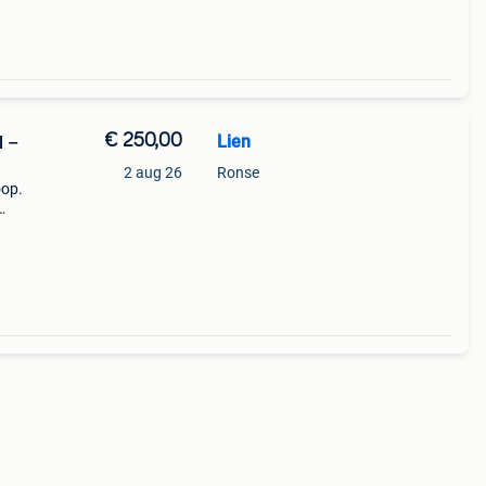
€ 250,00
Lien
l –
2 aug 26
Ronse
oop.
deld.
i r