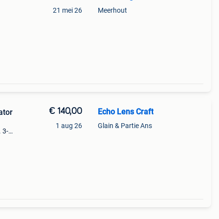
21 mei 26
Meerhout
€ 140,00
Echo Lens Craft
ator
1 aug 26
Glain & Partie Ans
 3-
me-