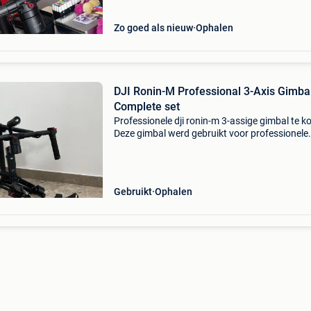
Zo goed als nieuw
Ophalen
DJI Ronin-M Professional 3-Axis Gimba
Complete set
Professionele dji ronin-m 3-assige gimbal te k
Deze gimbal werd gebruikt voor professionele
videoproducties en is steeds zorgvuldig behan
De set is volledig en wordt verkocht inclusief: dj
Gebruikt
Ophalen