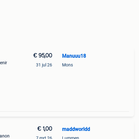
€ 95,00
Manuuu18
Venir
31 jul 26
Mons
€ 1,00
maddworldd
canon
7 mrt 26
Lummen