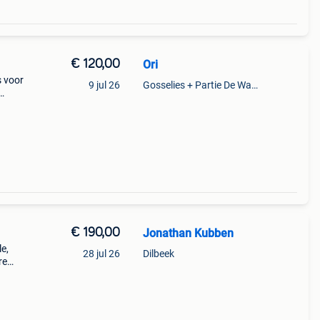
€ 120,00
Ori
s voor
9 jul 26
Gosselies + Partie De Wayaux
ale,
€ 190,00
Jonathan Kubben
e,
28 jul 26
Dilbeek
re