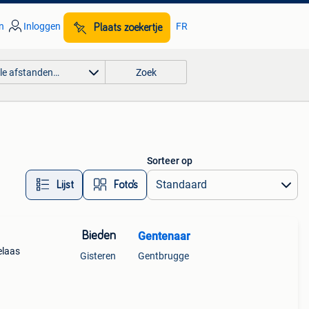
n
Inloggen
FR
Plaats zoekertje
lle afstanden…
Zoek
Sorteer op
Lijst
Foto’s
Bieden
Gentenaar
elaas
Gisteren
Gentbrugge