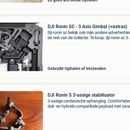
Zo goed als nieuw
Ophalen
DJI Ronin SC - 3 Axis Gimbal (+extras)
Dji ronin sc bekijk ook mijn andere advertentie
de rest van de collectie. Te koop: dji ronin sc 3-
assige gimbal in uitstekende staat. Dit is de ide
ultralichte en compacte stabilisator, spec
Gebruikt
Ophalen of Verzenden
DJI Ronin S 3-assige stabilisator
3-assige cardanische ophanging. Comfortabel
dslr- en hybride compatibele payload met zwa
lenzen. Goede staat, gebruikssporen