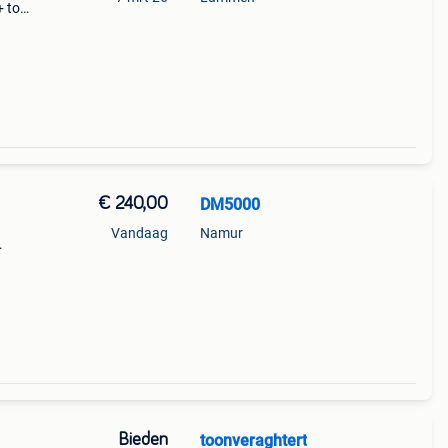
 + top
lm -
€ 240,00
DM5000
Vandaag
Namur
ues
Bieden
toonveraghtert