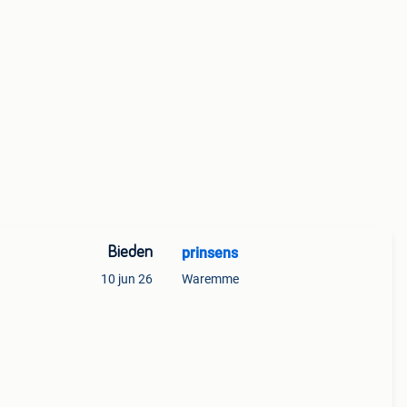
Bieden
prinsens
10 jun 26
Waremme