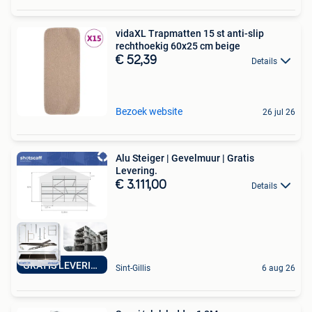
vidaXL Trapmatten 15 st anti-slip
rechthoekig 60x25 cm beige
€ 52,39
Details
Bezoek website
26 jul 26
Alu Steiger | Gevelmuur | Gratis
Levering.
€ 3.111,00
Details
GRATIS LEVERING
Sint-Gillis
6 aug 26