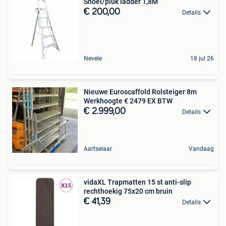
Snoei/pluk ladder 1,8M
€ 200,00
Details
Nevele
18 jul 26
Nieuwe Euroscaffold Rolsteiger 8m
Werkhoogte € 2479 EX BTW
€ 2.999,00
Details
Aartselaar
Vandaag
vidaXL Trapmatten 15 st anti-slip
rechthoekig 75x20 cm bruin
€ 41,39
Details