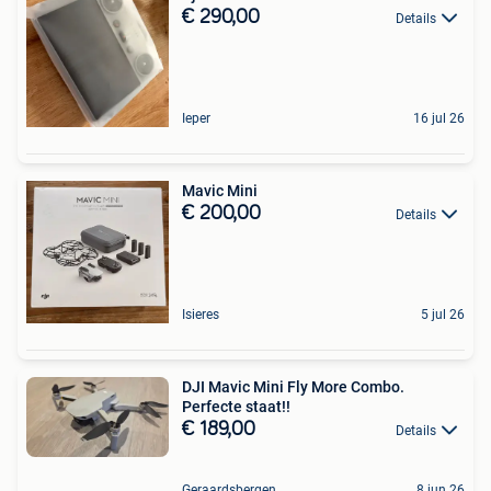
€ 290,00
Details
Ieper
16 jul 26
Mavic Mini
€ 200,00
Details
Isieres
5 jul 26
DJI Mavic Mini Fly More Combo.
Perfecte staat!!
€ 189,00
Details
Geraardsbergen
8 jun 26