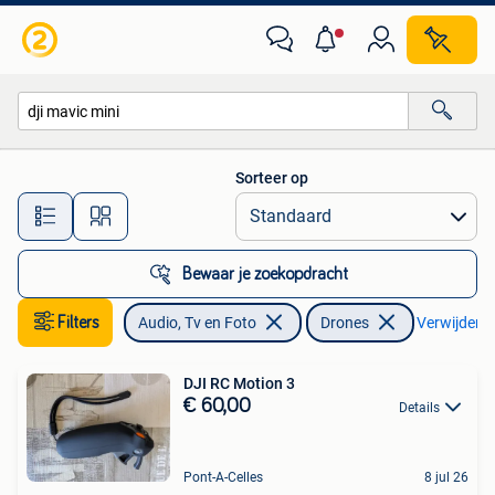
Drones
Sorteer op
Alle afstanden…
Bewaar je zoekopdracht
Filters
Audio, Tv en Foto
Drones
Verwijder fi
DJI RC Motion 3
€ 60,00
Details
Pont-A-Celles
8 jul 26