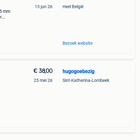
13 jun 26
Heel België
155 mm
k:
at,
Bezoek website
€ 38,00
hugogoebezig
25 mei 26
Sint-Katherina-Lombeek