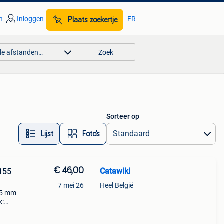
n
Inloggen
FR
Plaats zoekertje
lle afstanden…
Zoek
Sorteer op
Lijst
Foto’s
€ 46,00
Catawiki
 155
7 mei 26
Heel België
155 mm
k:
at,