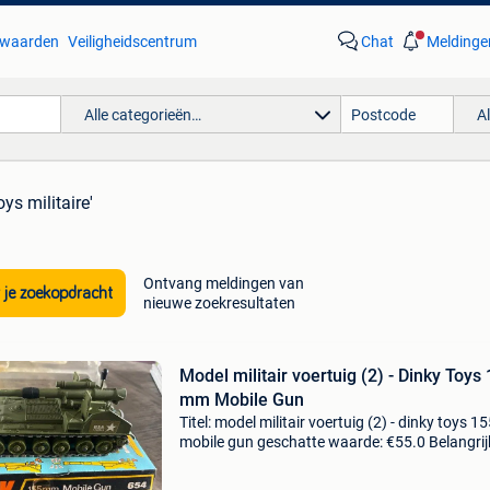
waarden
Veiligheidscentrum
Chat
Meldinge
Alle categorieën…
A
oys militaire'
Ontvang meldingen van
 je zoekopdracht
nieuwe zoekresultaten
Model militair voertuig (2) - Dinky Toys
mm Mobile Gun
Titel: model militair voertuig (2) - dinky toys 
mobile gun geschatte waarde: €55.0 Belangrij
winnende biedingen zijn exclusief 9%
koperbescherming + €3 dinky toys in nieuwsta