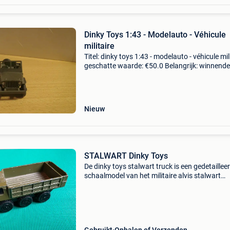
Dinky Toys 1:43 - Modelauto - Véhicule
militaire
Titel: dinky toys 1:43 - modelauto - véhicule mil
geschatte waarde: €50.0 Belangrijk: winnende
biedingen zijn exclusief 9% koperbescherming
dinky toys france : jeep willis ref 80d
Nieuw
STALWART Dinky Toys
De dinky toys stalwart truck is een gedetaillee
schaalmodel van het militaire alvis stalwart
amfibievoertuig. Dit klassieke speelgoed,
geproduceerd door dinky toys in de jaren zesti
zeventig, is