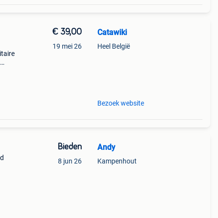
€ 39,00
Catawiki
19 mei 26
Heel België
itaire
 + €3
Bezoek website
Bieden
Andy
rd
8 jun 26
Kampenhout
g en