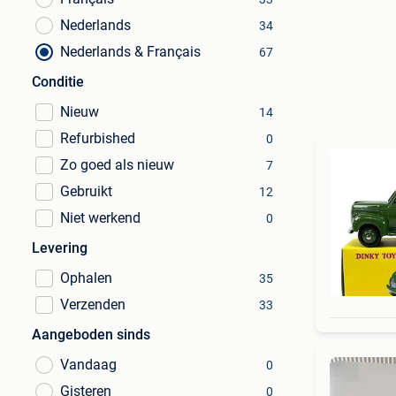
Nederlands
34
Nederlands & Français
67
Conditie
Nieuw
14
Refurbished
0
Zo goed als nieuw
7
Gebruikt
12
Niet werkend
0
Levering
Ophalen
35
Verzenden
33
Aangeboden sinds
Vandaag
0
Gisteren
0