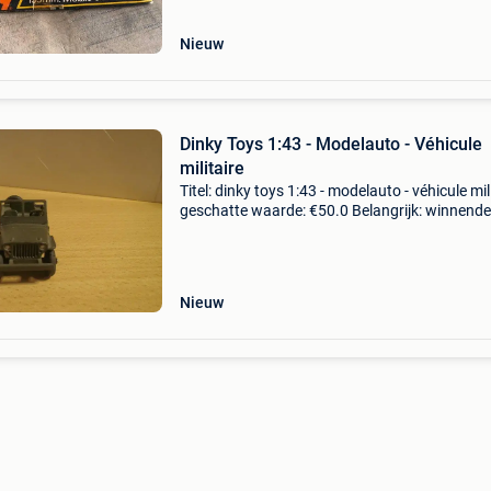
uit
Nieuw
Dinky Toys 1:43 - Modelauto - Véhicule
militaire
Titel: dinky toys 1:43 - modelauto - véhicule mil
geschatte waarde: €50.0 Belangrijk: winnende
biedingen zijn exclusief 9% koperbescherming
dinky toys france : jeep willis ref 80d
Nieuw