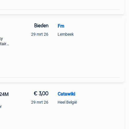
Bieden
Fm
29 mrt 26
Lembeek
ky
taire
alen
€ 3,00
Catawiki
 24M
29 mrt 26
Heel België
r
osiet
y toys