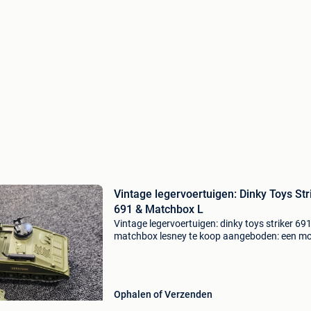
Vintage legervoertuigen: Dinky Toys Str
691 & Matchbox L
Vintage legervoertuigen: dinky toys striker 69
matchbox lesney te koop aangeboden: een mo
set van 3 vintage militaire voertuigen uit de ja
&#39;70. Gewild spul voor de verzamelaar va
Ophalen of Verzenden