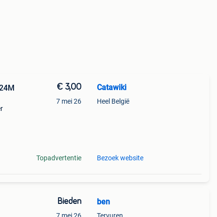
€ 3,00
Catawiki
 24M
7 mei 26
Heel België
r
osiet
y toys
Topadvertentie
Bezoek website
Bieden
ben
7 mei 26
Tervuren