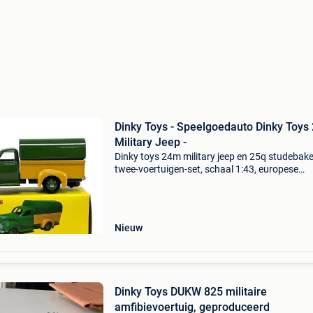
Dinky Toys - Speelgoedauto Dinky Toys
Military Jeep -
Dinky toys 24m military jeep en 25q studebake
twee-voertuigen-set, schaal 1:43, europese
oorsprong, in goede staat, gemaakt van comp
gietwerk en verpakt in repro dozen. Titel: dink
- speel
Nieuw
Dinky Toys DUKW 825 militaire
amfibievoertuig, geproduceerd