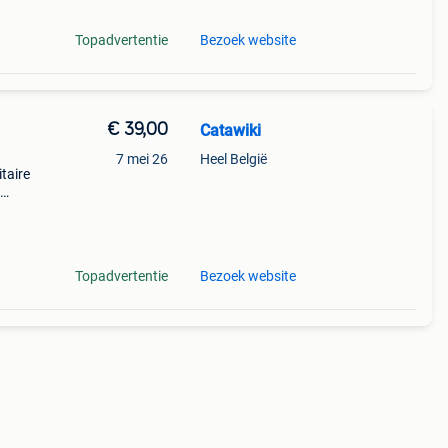
Topadvertentie
Bezoek website
€ 39,00
Catawiki
7 mei 26
Heel België
itaire
 + €3
Topadvertentie
Bezoek website