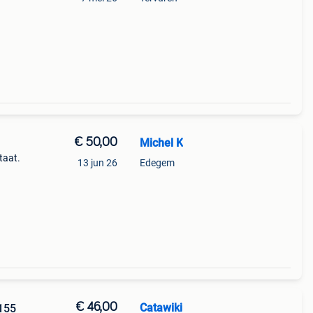
€ 50,00
Michel K
taat.
13 jun 26
Edegem
€ 46,00
Catawiki
 155