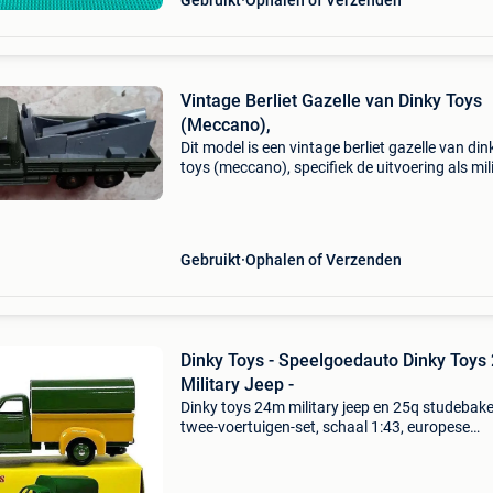
Gebruikt
Ophalen of Verzenden
Vintage Berliet Gazelle van Dinky Toys
(Meccano),
Dit model is een vintage berliet gazelle van din
toys (meccano), specifiek de uitvoering als mili
raketwerper . Zonder raket . Mooie staat. Oph
in lembeek
Gebruikt
Ophalen of Verzenden
Dinky Toys - Speelgoedauto Dinky Toys
Military Jeep -
Dinky toys 24m military jeep en 25q studebake
twee-voertuigen-set, schaal 1:43, europese
oorsprong, in goede staat, gemaakt van comp
gietwerk en verpakt in repro dozen. Titel: dink
- speel