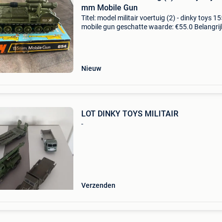
mm Mobile Gun
Titel: model militair voertuig (2) - dinky toys 
mobile gun geschatte waarde: €55.0 Belangrij
winnende biedingen zijn exclusief 9%
koperbescherming + €3 dinky toys in nieuwsta
uit
Nieuw
LOT DINKY TOYS MILITAIR
-
Verzenden