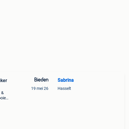
Bieden
Sabrina
iker
19 mei 26
Hasselt
1 &
oie
ren
n