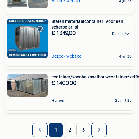
Bezoek website
4 jul 26
Stalen materiaalcontainer! Voor een
scherpe prijs!
€ 1.349,00
Details
Bezoek website
4 jul 26
container/kovobel/snelbouwcontainer/zelf
€ 1.400,00
Hamont
25 mrt 25
1
2
3