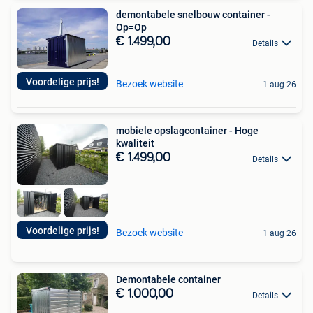
demontabele snelbouw container -
Op=Op
€ 1.499,00
Details
Voordelige prijs!
Bezoek website
1 aug 26
mobiele opslagcontainer - Hoge
kwaliteit
€ 1.499,00
Details
Voordelige prijs!
Bezoek website
1 aug 26
Demontabele container
€ 1.000,00
Details