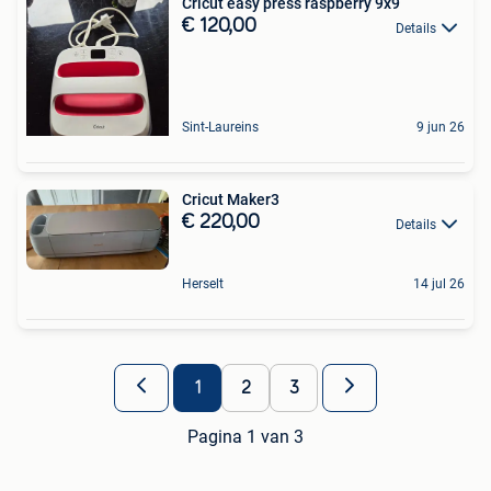
Cricut easy press raspberry 9x9
€ 120,00
Details
Sint-Laureins
9 jun 26
Cricut Maker3
€ 220,00
Details
Herselt
14 jul 26
1
2
3
Pagina 1 van 3