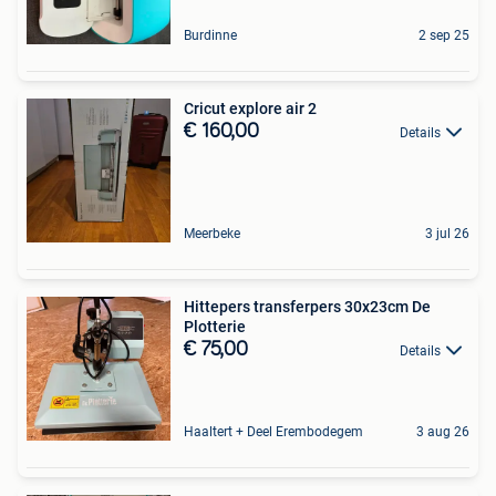
Burdinne
2 sep 25
Cricut explore air 2
€ 160,00
Details
Meerbeke
3 jul 26
Hittepers transferpers 30x23cm De
Plotterie
€ 75,00
Details
Haaltert + Deel Erembodegem
3 aug 26