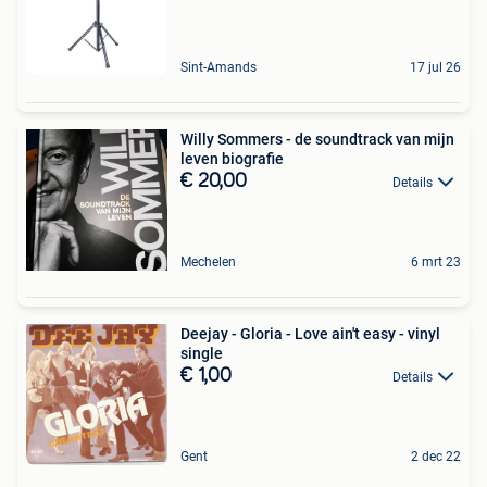
Sint-Amands
17 jul 26
Willy Sommers - de soundtrack van mijn
leven biografie
€ 20,00
Details
Mechelen
6 mrt 23
Deejay - Gloria - Love ain't easy - vinyl
single
€ 1,00
Details
Gent
2 dec 22