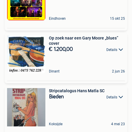
Eindhoven
15 okt 25
Op zoek naar een Gary Moore „blues”
cover
€ 1.200,00
Details
Dinant
2 jun 26
Stripcatalogus Hans Matla SC
Bieden
Details
Koksijde
4 mei 23