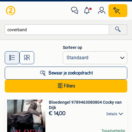
Alle categorieën…
Sorteer op
Alle afstanden…
Bewaar je zoekopdracht
Filters
Bloedengel 9789463080804 Cocky van
Dijk
€ 14,00
Details
Topadvertentie