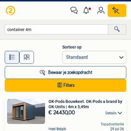
Alle categorieën…
Sorteer op
Alle afstanden…
Bewaar je zoekopdracht
Filters
OK-Pods Bouwkeet. OK-Pods a brand by
OK-Units | 4m x 3,49m
€ 24.430,00
Details
Topadvertentie
Heel België
29 jul 26