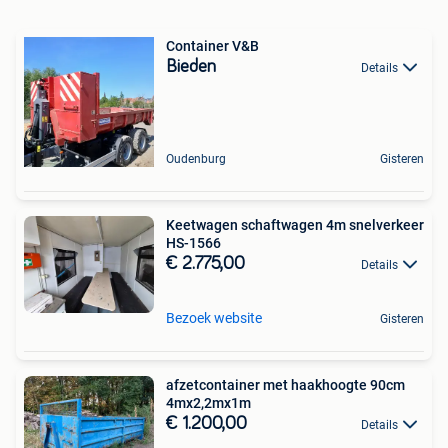
Container V&B
Bieden
Details
Oudenburg
Gisteren
Keetwagen schaftwagen 4m snelverkeer
HS-1566
€ 2.775,00
Details
Bezoek website
Gisteren
afzetcontainer met haakhoogte 90cm
4mx2,2mx1m
€ 1.200,00
Details