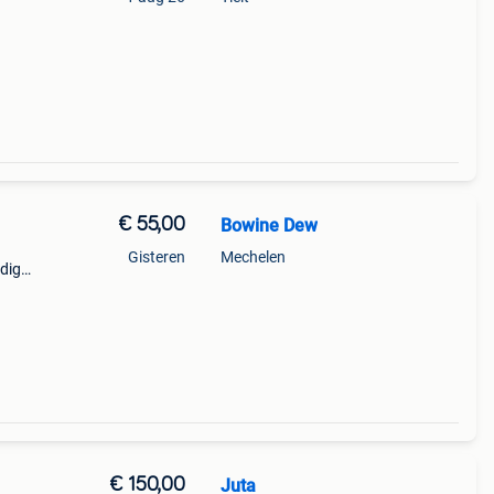
€ 55,00
Bowine Dew
Gisteren
Mechelen
ndig
es in
at en
€ 150,00
Juta