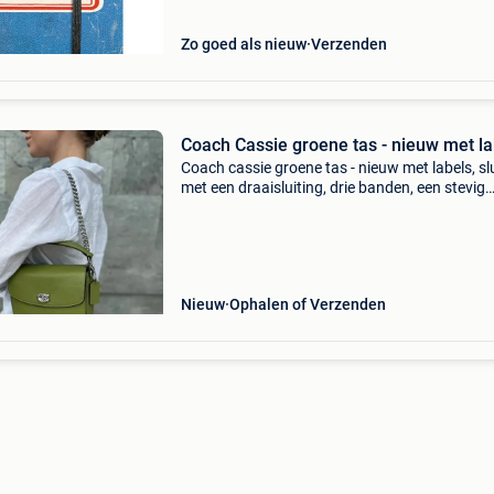
waar. Bestel d
Zo goed als nieuw
Verzenden
Coach Cassie groene tas - nieuw met la
Coach cassie groene tas - nieuw met labels, slu
met een draaisluiting, drie banden, een stevig
handvat van ca. 9 Cm, een ketting en een lang
schouderband (lengte ca. 100-115 Cm),
zilverkleurige met
Nieuw
Ophalen of Verzenden