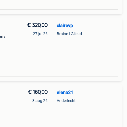
€ 320,00
clairevp
27 jul 26
Braine-L'Alleud
eaux
€ 160,00
elena21
3 aug 26
Anderlecht