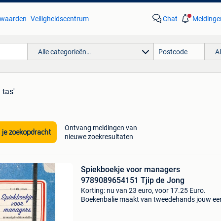
waarden
Veiligheidscentrum
Chat
Meldinge
Alle categorieën…
A
 tas'
Ontvang meldingen van
 je zoekopdracht
nieuwe zoekresultaten
Spiekboekje voor managers
9789089654151 Tjip de Jong
Korting: nu van 23 euro, voor 17.25 Euro.
Boekenbalie maakt van tweedehands jouw ee
keuze. Met een trustscore van 4,8 (excellent) 
dagen retour garantie maken we dat iedere d