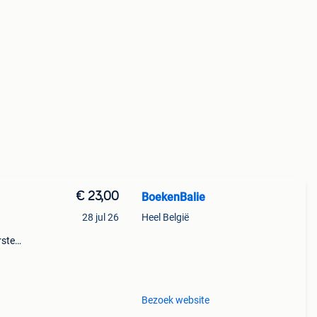
€ 23,00
BoekenBalie
28 jul 26
Heel België
rste
en 30
ag
Bezoek website