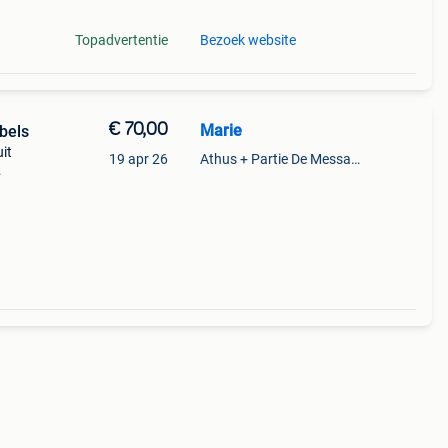
Topadvertentie
Bezoek website
€ 70,00
Marie
bels
it
19 apr 26
Athus + Partie De Messancy
e