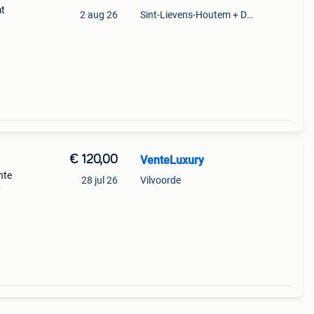
mt
2 aug 26
Sint-Lievens-Houtem + Deel Oombergen
€ 120,00
VenteLuxury
hte
28 jul 26
Vilvoorde
0