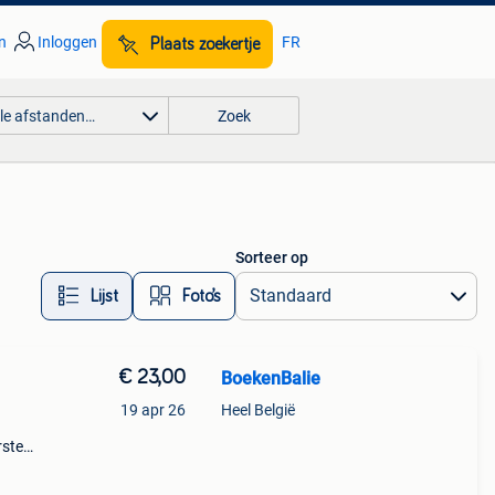
n
Inloggen
FR
Plaats zoekertje
lle afstanden…
Zoek
Sorteer op
Lijst
Foto’s
€ 23,00
BoekenBalie
19 apr 26
Heel België
rste
en 30
ag