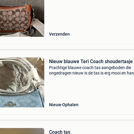
Verzenden
Nieuw blauwe Teri Coach shoudertasje
Prachtige blauwe coach tas aangeboden die
ongedragen nieuw is de tas is erg mooi en ha
voor dagelijks gebruik net groot genoeg om all
kwijt te kunnen. De coach tas heeft een handv
ook la
Nieuw
Ophalen
Coach tas