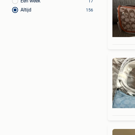
Een week
17
Altijd
156