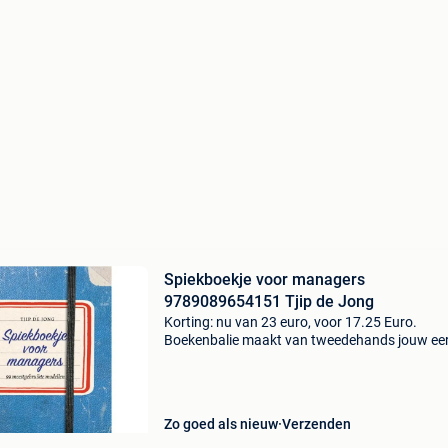
Spiekboekje voor managers
9789089654151 Tjip de Jong
Korting: nu van 23 euro, voor 17.25 Euro.
Boekenbalie maakt van tweedehands jouw ee
keuze. Met een trustscore van 4,8 (excellent) 
dagen retour garantie maken we dat iedere d
waar. Bestel d
Zo goed als nieuw
Verzenden