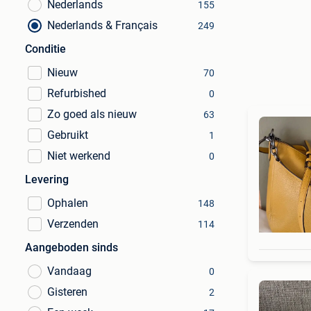
Nederlands
155
Nederlands & Français
249
Conditie
Nieuw
70
Refurbished
0
Zo goed als nieuw
63
Gebruikt
1
Niet werkend
0
Levering
Ophalen
148
Verzenden
114
Aangeboden sinds
Vandaag
0
Gisteren
2