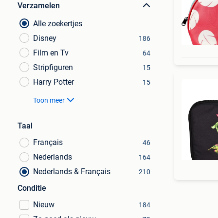
Verzamelen
Alle zoekertjes
Disney
186
Film en Tv
64
Stripfiguren
15
Harry Potter
15
Toon meer
Taal
Français
46
Nederlands
164
Nederlands & Français
210
Conditie
Nieuw
184