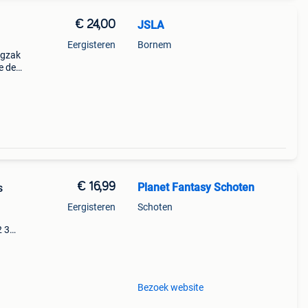
€ 24,00
JSLA
Eergisteren
Bornem
ugzak
e de
it is
€ 16,99
Planet Fantasy Schoten
s
Eergisteren
Schoten
2 3
enage
Bezoek website