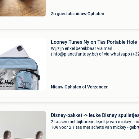
Zo goed als nieuw
Ophalen
Looney Tunes Nylon Tas Portable Hole
Wij zijn enkel bereikbaar via mail
(info@planetfantasy.be) of via whatsapp (+3
288 08 80). Vragen? Aarzel niet om ons te
contacteren! ------------------------------------------ Lo
tunes nylon t
Nieuw
Ophalen of Verzenden
Disney-pakket -> leuke Disney spulletje
2 tassen met bijhorend lepeltje van mickey - ni
10€ voor 2 1 tas met schets van mickey - gebru
3€ 1 tas van winnie the poeh - nieuw - 5€ 2 bee
met drinkglas van minnie -