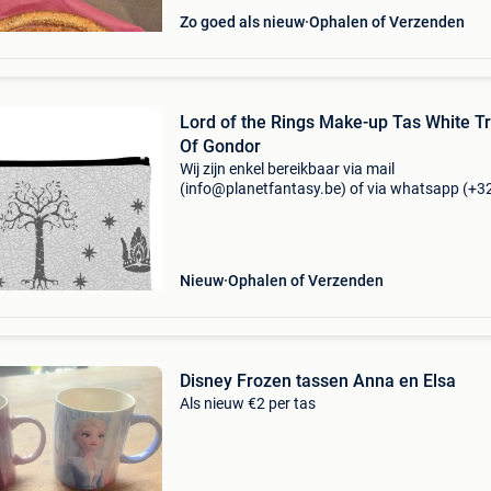
Zo goed als nieuw
Ophalen of Verzenden
Lord of the Rings Make-up Tas White T
Of Gondor
Wij zijn enkel bereikbaar via mail
(info@planetfantasy.be) of via whatsapp (+3
288 08 80). Vragen? Aarzel niet om ons te
contacteren! ------------------------------------------ Lord
the rings ma
Nieuw
Ophalen of Verzenden
Disney Frozen tassen Anna en Elsa
Als nieuw €2 per tas