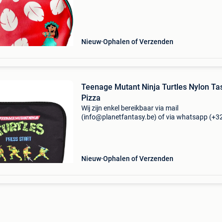
contacteren! ------------------------------------------ Lilo 
stitch to
Nieuw
Ophalen of Verzenden
Teenage Mutant Ninja Turtles Nylon Ta
Pizza
Wij zijn enkel bereikbaar via mail
(info@planetfantasy.be) of via whatsapp (+3
288 08 80). Vragen? Aarzel niet om ons te
contacteren! ------------------------------------------ Te
mutant ninja
Nieuw
Ophalen of Verzenden