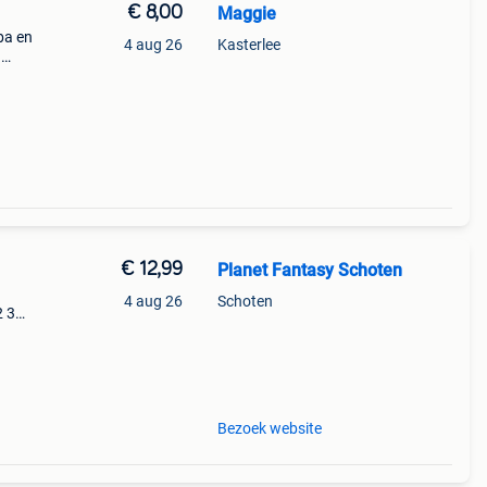
€ 8,00
Maggie
ba en
4 aug 26
Kasterlee
.
de
€ 12,99
Planet Fantasy Schoten
4 aug 26
Schoten
2 3
&
Bezoek website