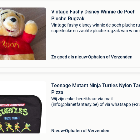
Vintage Fashy Disney Winnie de Poeh
Pluche Rugzak
Vintage fashy disney winnie de poeh pluche r
superleuke en zachte pluche rugzak van winni
poeh, gemaakt door het bekende merk fashy! D
een origineel vintage item uit de jaren &#39;90
Zo goed als nieuw
Ophalen of Verzenden
Teenage Mutant Ninja Turtles Nylon Ta
Pizza
Wij zijn enkel bereikbaar via mail
(info@planetfantasy.be) of via whatsapp (+3
288 08 80). Vragen? Aarzel niet om ons te
contacteren! ------------------------------------------ Te
mutant ninja
Nieuw
Ophalen of Verzenden