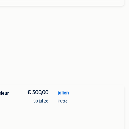
€ 300,00
jolien
sieur
30 jul 26
Putte