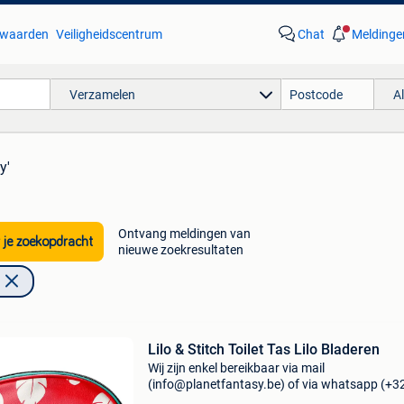
waarden
Veiligheidscentrum
Chat
Meldinge
Verzamelen
A
y'
Ontvang meldingen van
 je zoekopdracht
nieuwe zoekresultaten
Lilo & Stitch Toilet Tas Lilo Bladeren
Wij zijn enkel bereikbaar via mail
(info@planetfantasy.be) of via whatsapp (+3
288 08 80). Vragen? Aarzel niet om ons te