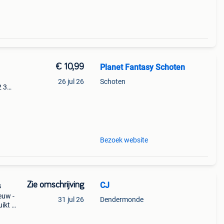
€ 10,99
Planet Fantasy Schoten
26 jul 26
Schoten
2 3
oney
Bezoek website
Zie omschrijving
CJ
s
euw -
31 jul 26
Dendermonde
ikt -
ldjes