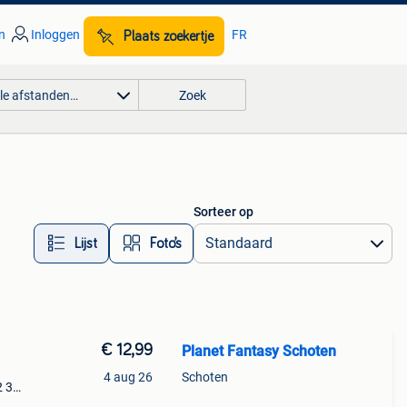
n
Inloggen
FR
Plaats zoekertje
lle afstanden…
Zoek
Sorteer op
Lijst
Foto’s
€ 12,99
Planet Fantasy Schoten
4 aug 26
Schoten
2 3