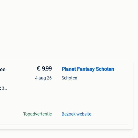
€ 9,99
Planet Fantasy Schoten
ree
4 aug 26
Schoten
2 3
 of
Topadvertentie
Bezoek website