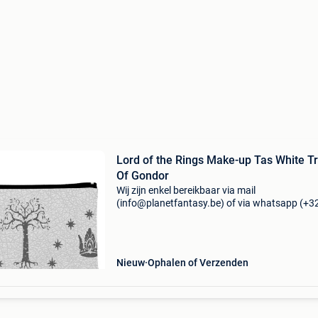
Lord of the Rings Make-up Tas White T
Of Gondor
Wij zijn enkel bereikbaar via mail
(info@planetfantasy.be) of via whatsapp (+3
288 08 80). Vragen? Aarzel niet om ons te
contacteren! ------------------------------------------ Lord
the rings ma
Nieuw
Ophalen of Verzenden