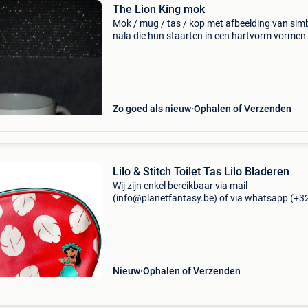
The Lion King mok
Mok / mug / tas / kop met afbeelding van sim
nala die hun staarten in een hartvorm vormen
Mooie staat. Bekend van de disney tekenfilm 
leeuwenkoning / le roi lion.
Zo goed als nieuw
Ophalen of Verzenden
Lilo & Stitch Toilet Tas Lilo Bladeren
Wij zijn enkel bereikbaar via mail
(info@planetfantasy.be) of via whatsapp (+3
288 08 80). Vragen? Aarzel niet om ons te
contacteren! ------------------------------------------ Lilo 
stitch to
Nieuw
Ophalen of Verzenden