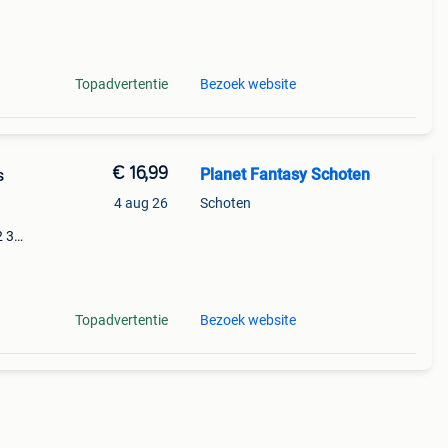
&
Topadvertentie
Bezoek website
€ 16,99
Planet Fantasy Schoten
s
4 aug 26
Schoten
2 3
enage
Topadvertentie
Bezoek website