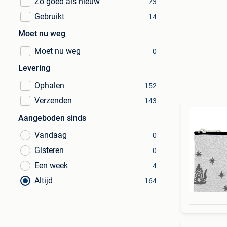
Zo goed als nieuw
73
Gebruikt
14
Moet nu weg
Moet nu weg
0
Levering
Ophalen
152
Verzenden
143
Aangeboden sinds
Vandaag
0
Gisteren
0
Een week
4
Altijd
164