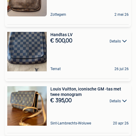
Zottegem
2 mei 26
Handtas LV
€ 500,00
Details
Ternat
26 jul 26
Louis Vuitton, iconische GM -tas met
twee monogram
€ 395,00
Details
Sint-Lambrechts-Woluwe
20 apr 26