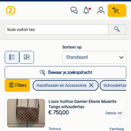
Tassen | Schoudertassen
Sorteer op
Alle afstanden…
Bewaar je zoekopdracht
Filters
Handtassen en Accessoires
Schoudertasse
Louis Vuitton Damier Ebene Musette
Tango schoudertas
€ 750,00
Details
Torhout
Vandaag