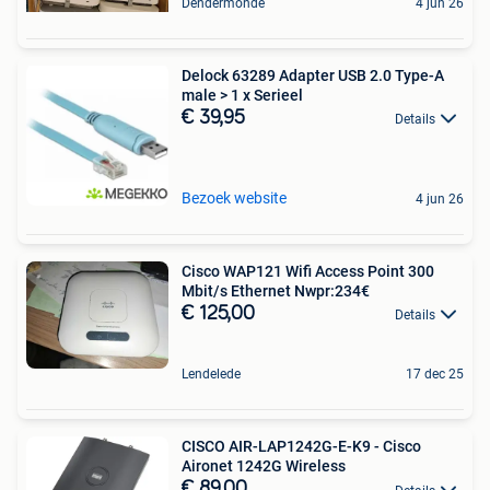
Dendermonde
4 jun 26
Delock 63289 Adapter USB 2.0 Type-A
male > 1 x Serieel
€ 39,95
Details
Bezoek website
4 jun 26
Cisco WAP121 Wifi Access Point 300
Mbit/s Ethernet Nwpr:234€
€ 125,00
Details
Lendelede
17 dec 25
CISCO AIR-LAP1242G-E-K9 - Cisco
Aironet 1242G Wireless
€ 89,00