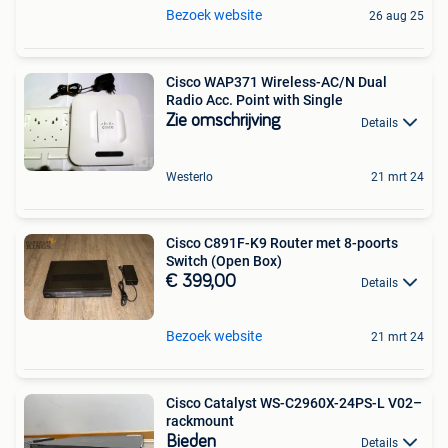
Bezoek website
26 aug 25
Cisco WAP371 Wireless-AC/N Dual
Radio Acc. Point with Single
Zie omschrijving
Details
Westerlo
21 mrt 24
Cisco C891F-K9 Router met 8-poorts
Switch (Open Box)
€ 399,00
Details
Bezoek website
21 mrt 24
Cisco Catalyst WS-C2960X-24PS-L V02–
rackmount
Bieden
Details