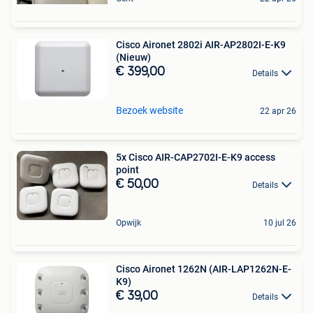
Cisco Aironet 2802i AIR-AP2802I-E-K9
(Nieuw)
€ 399,00
Details
Bezoek website
22 apr 26
5x Cisco AIR-CAP2702I-E-K9 access
point
€ 50,00
Details
Opwijk
10 jul 26
Cisco Aironet 1262N (AIR-LAP1262N-E-
K9)
€ 39,00
Details