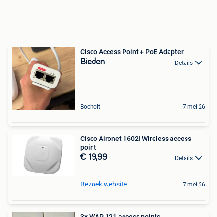
Cisco Access Point + PoE Adapter
Bieden
Details
Bocholt
7 mei 26
Cisco Aironet 1602I Wireless access
point
€ 19,99
Details
Bezoek website
7 mei 26
3x WAP 121 access points