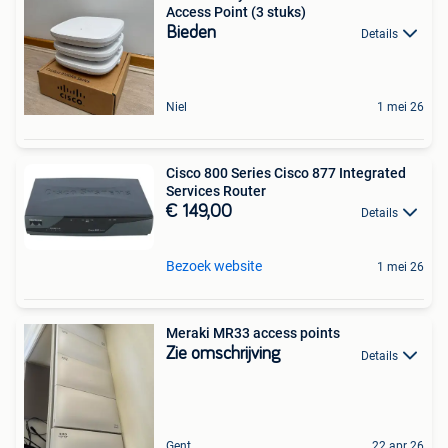
Access Point (3 stuks)
Bieden
Details
Niel
1 mei 26
Cisco 800 Series Cisco 877 Integrated
Services Router
€ 149,00
Details
Bezoek website
1 mei 26
Meraki MR33 access points
Zie omschrijving
Details
Gent
22 apr 26