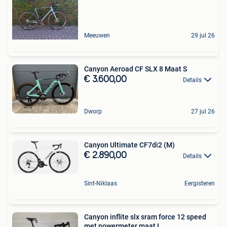
Meeuwen
29 jul 26
Canyon Aeroad CF SLX 8 Maat S
€ 3.600,00
Details
Dworp
27 jul 26
Canyon Ultimate CF7di2 (M)
€ 2.890,00
Details
Sint-Niklaas
Eergisteren
Canyon inflite slx sram force 12 speed
met powermeter maat L