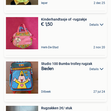
Ieper
2 dec 25
Kinderhandtasje of -rugzakje
€ 1,50
Details
Herk-De-Stad
2 nov 20
Studio 100 Bumba trolley rugzak
Bieden
Details
Dilbeek
27 jul 24
Rugzakken 2€/ stuk