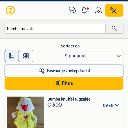
Alle categorieën…
Sorteer op
Alle afstanden…
Bewaar je zoekopdracht
Filters
Bumba knuffel rugzakje
€ 3,00
Details