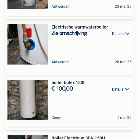
Antwerpen
23 mei 26
Electrische warmwaterboiler
Zie omschrijving
Details
Antwerpen
20 mei 26
boiler bulex 150l
€ 100,00
Details
Ciney
7 mei 26
Boiler Electrique SDN 150H