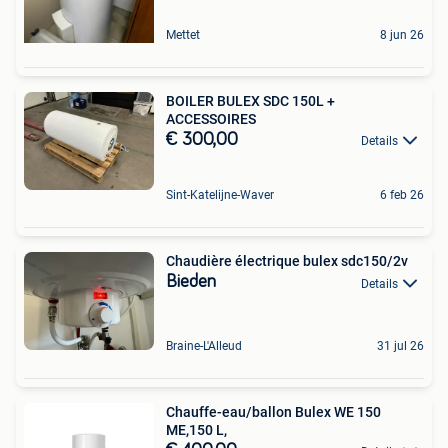
Mettet
8 jun 26
BOILER BULEX SDC 150L +
ACCESSOIRES
€ 300,00
Details
Sint-Katelijne-Waver
6 feb 26
Chaudière électrique bulex sdc150/2v
Bieden
Details
Braine-L'Alleud
31 jul 26
Chauffe-eau/ballon Bulex WE 150
ME,150 L,