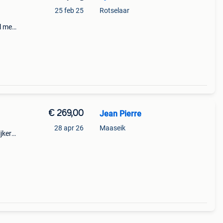
25 feb 25
Rotselaar
el mee
€ 269,00
Jean Pierre
28 apr 26
Maaseik
jker
ame