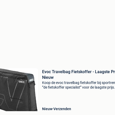
Evoc Travelbag Fietskoffer - Laagste Pri
Nieuw
Koop de evoc travelbag fietskoffer bij sportren
”de fietskoffer specialist” voor de laagste prijs
fietskoffer is nieuw en wordt met bpost verzo
-Evoc travel bag -8kg -kleur zwart (blauw, r
Nieuw
Verzenden