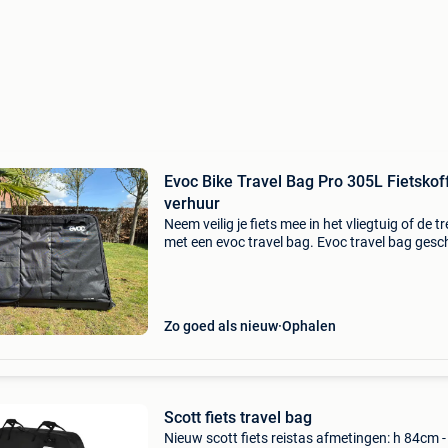
Evoc Bike Travel Bag Pro 305L Fietskof
verhuur
Neem veilig je fiets mee in het vliegtuig of de tr
met een evoc travel bag. Evoc travel bag gesc
voor: racefietsen, (29&#39;&#39;) mountainbi
tijdritfietsen al jaren één van de popu
Zo goed als nieuw
Ophalen
Scott fiets travel bag
Nieuw scott fiets reistas afmetingen: h 84cm -