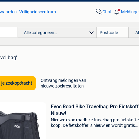
waarden
Veiligheidscentrum
Chat
Meldinge
Alle categorieën…
A
avel bag'
Ontvang meldingen van
 je zoekopdracht
nieuwe zoekresultaten
Evoc Road Bike Travelbag Pro Fietskoff
Nieuw!
Nieuwe evoc roadbike travelbag pro fietskoffe
koop. De fietskoffer is nieuw en wordt gratis
verzonden! -Evoc roadbike travel bag pro -10 k
kleur zwart -nieuw -geschikt voor racefietsen & 