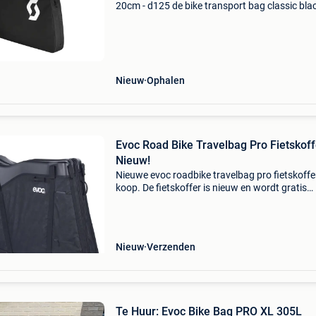
20cm - d125 de bike transport bag classic bla
transporttas van dit merk scott is ideaal om je
of zelfs je racefiets te vervoeren en te besche
Nieuw
Ophalen
Evoc Road Bike Travelbag Pro Fietskoff
Nieuw!
Nieuwe evoc roadbike travelbag pro fietskoffe
koop. De fietskoffer is nieuw en wordt gratis
verzonden! -Evoc roadbike travel bag pro -10 k
kleur zwart -nieuw -geschikt voor racefietsen & 
Nieuw
Verzenden
Te Huur: Evoc Bike Bag PRO XL 305L