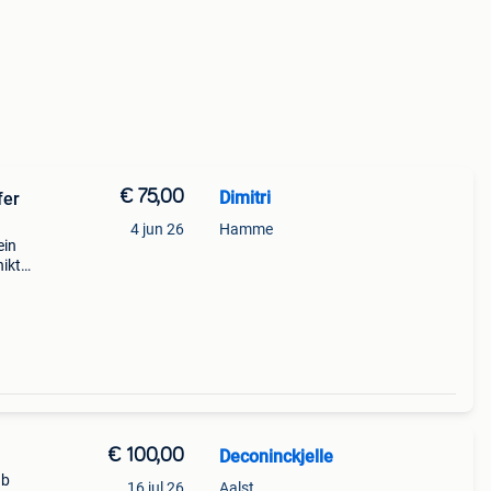
€ 75,00
Dimitri
fer
4 jun 26
Hamme
ein
hikt
kes,
€ 100,00
Deconinckjelle
 b
16 jul 26
Aalst