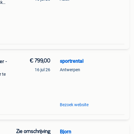
ck
 vtt
rmen
€ 799,00
sportrental
er -
16 jul 26
Antwerpen
r te
g -
tij
Bezoek website
Zie omschrijving
Bjorn