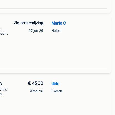
Zie omschrijving
Mario C
e
27 jun 26
Halen
voor
ijdens
€ 45,00
dirk
3
it is
9 mei 26
Ekeren
m
de