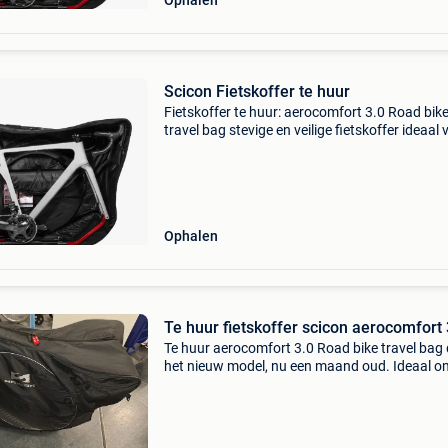
Ophalen
Scicon Fietskoffer te huur
Fietskoffer te huur: aerocomfort 3.0 Road bik
travel bag stevige en veilige fietskoffer ideaal 
het vervoeren van je koersfiets of gravelfiets t
reizen. Beschermt je fiets optimaal zonder d
Ophalen
Te huur fietskoffer scicon aerocomfort 
Te huur aerocomfort 3.0 Road bike travel bag d
het nieuw model, nu een maand oud. Ideaal o
racefiets mee te nemen op het vliegtuig. Alle
hulpstukken voorzien met gearbag. Tevens in 
huur mee v