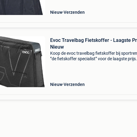
Nieuw
Verzenden
Evoc Travelbag Fietskoffer - Laagste Pri
Nieuw
Koop de evoc travelbag fietskoffer bij sportren
”de fietskoffer specialist” voor de laagste prijs
fietskoffer is nieuw en wordt met bpost verzo
-Evoc travel bag -8kg -kleur zwart (blauw, r
Nieuw
Verzenden