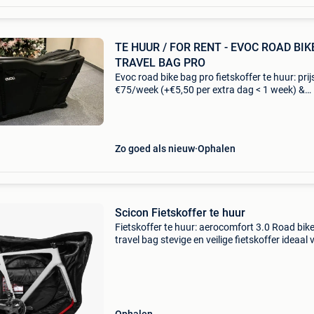
TE HUUR / FOR RENT - EVOC ROAD BIK
TRAVEL BAG PRO
Evoc road bike bag pro fietskoffer te huur: prijs
€75/week (+€5,50 per extra dag < 1 week) &
€125/2 weken (voor langere periodes is de prij
bespreekbaar) - waarborg = €2
Zo goed als nieuw
Ophalen
Scicon Fietskoffer te huur
Fietskoffer te huur: aerocomfort 3.0 Road bik
travel bag stevige en veilige fietskoffer ideaal 
het vervoeren van je koersfiets of gravelfiets t
reizen. Beschermt je fiets optimaal zonder d