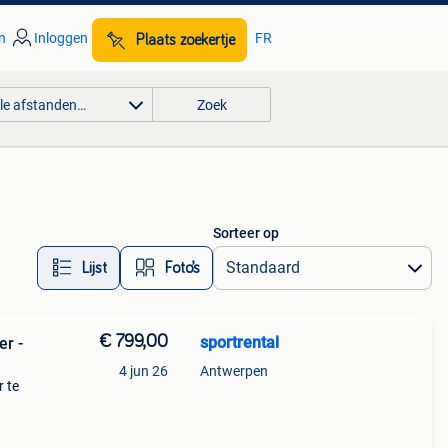
n
Inloggen
FR
Plaats zoekertje
lle afstanden…
Zoek
Sorteer op
Lijst
Foto’s
€ 799,00
sportrental
er -
4 jun 26
Antwerpen
r te
g -
tij