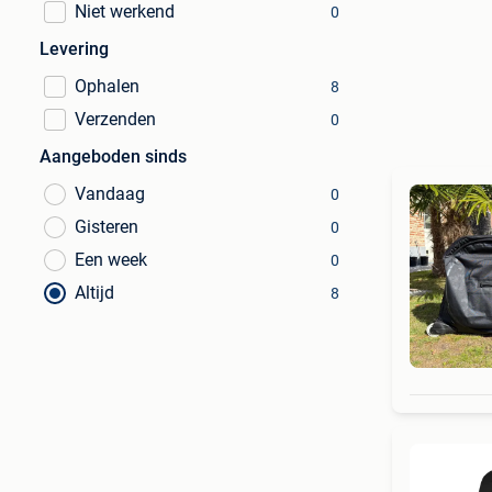
Niet werkend
0
Levering
Ophalen
8
Verzenden
0
Aangeboden sinds
Vandaag
0
Gisteren
0
Een week
0
Altijd
8