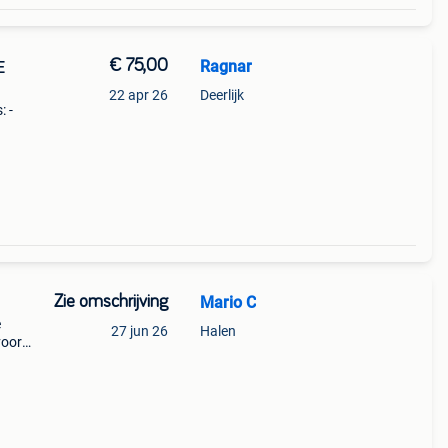
€ 75,00
Ragnar
E
22 apr 26
Deerlijk
: -
s
Zie omschrijving
Mario C
e
27 jun 26
Halen
voor
ijdens