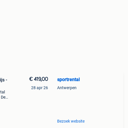
€ 419,00
sportrental
js -
28 apr 26
Antwerpen
tal
. De
nden.
Bezoek website