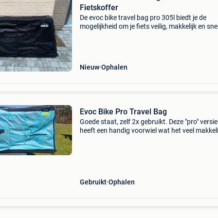
Fietskoffer
De evoc bike travel bag pro 305l biedt je de
mogelijkheid om je fiets veilig, makkelijk en sn
te nemen naar jouw bestemming. Ideaal voor
vervoer met het vliegtuig of met de bus. Alleen
stuur, wi
Nieuw
Ophalen
Evoc Bike Pro Travel Bag
Goede staat, zelf 2x gebruikt. Deze "pro" versie
heeft een handig voorwiel wat het veel makkeli
maakt om te verplaatsten. Als ook een los fr
waar de fiets eerst handig opgebouwd kan w
Gebruikt
Ophalen