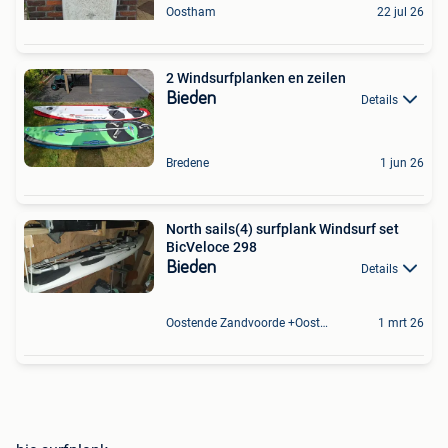
Oostham
22 jul 26
2 Windsurfplanken en zeilen
Bieden
Details
Bredene
1 jun 26
North sails(4) surfplank Windsurf set
BicVeloce 298
Bieden
Details
Oostende Zandvoorde +Oostende
1 mrt 26