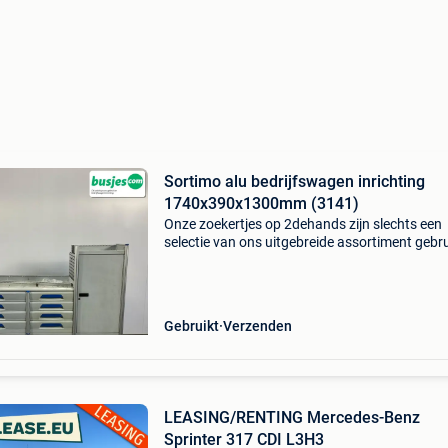
Sortimo alu bedrijfswagen inrichting
1740x390x1300mm (3141)
Onze zoekertjes op 2dehands zijn slechts een
selectie van ons uitgebreide assortiment gebr
bedrijfswageninrichtingen. Ontdek het volledi
aanbod en vind precies wat bij jouw voertuig 
op bus
Gebruikt
Verzenden
LEASING/RENTING Mercedes-Benz
Sprinter 317 CDI L3H3