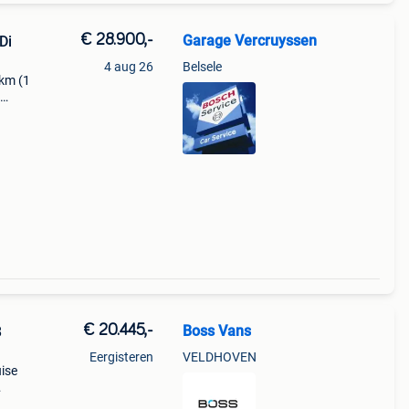
€ 28.900,-
Garage Vercruyssen
Di
4 aug 26
Belsele
0km (1
btw
 vloe
€ 20.445,-
Boss Vans
3
Eergisteren
VELDHOVEN
uise
bus