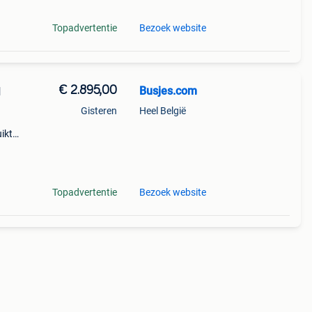
Topadvertentie
Bezoek website
€ 2.895,00
Busjes.com
N
Gisteren
Heel België
uikte
ge
past
Topadvertentie
Bezoek website