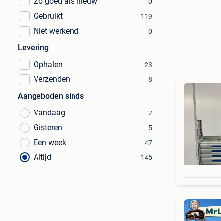
Zo goed als nieuw
0
Gebruikt
119
Niet werkend
0
Levering
Ophalen
23
Verzenden
8
Aangeboden sinds
Vandaag
2
Gisteren
5
Een week
47
Altijd
145