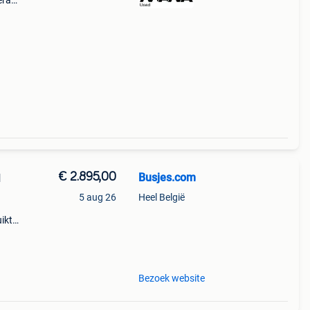
era
bus
ic
€ 2.895,00
Busjes.com
N
5 aug 26
Heel België
uikte
ge
past
Bezoek website