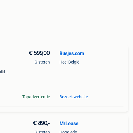
€ 599,00
Busjes.com
Gisteren
Heel België
uikte
ge
past
Topadvertentie
Bezoek website
€ 890,-
MrLease
Gisteren
Hooglede