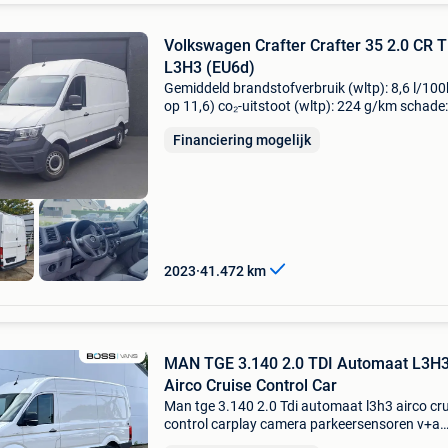
Volkswagen Crafter Crafter 35 2.0 CR T
L3H3 (EU6d)
Gemiddeld brandstofverbruik (wltp): 8,6 l/10
op 11,6) co₂-uitstoot (wltp): 224 g/km schade:
schadevrij btw: de getoonde prijs is inclusief 
Financiering mogelijk
airco radio bluetooth carplay navigatie houten
2023
41.472
km
MAN TGE 3.140 2.0 TDI Automaat L3H
Airco Cruise Control Car
Man tge 3.140 2.0 Tdi automaat l3h3 airco cr
control carplay camera parkeersensoren v+a
algemene informatie carrosserievorm: bestel