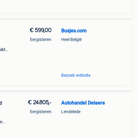
€ 599,00
Busjes.com
Eergisteren
Heel België
uikte
ge
past
Bezoek website
€ 24.805,-
Autohandel Delaere
!
Eergisteren
Lendelede
de
leed,