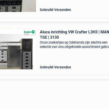
op bus
Gebruikt
Verzenden
Aluca inrichting VW Crafter L3H3 | MA
TGE | 3130
Onze zoekertjes op 2dehands zijn slechts een
selectie van ons uitgebreide assortiment gebr
bedrijfswageninrichtingen. Ontdek het volledi
aanbod en vind precies wat bij jouw voertuig 
op bus
Gebruikt
Verzenden