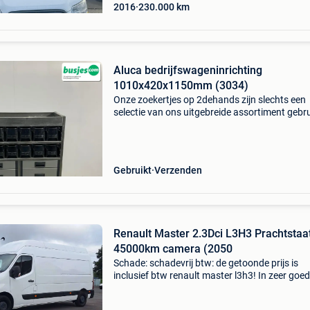
2016
230.000
km
Aluca bedrijfswageninrichting
1010x420x1150mm (3034)
Onze zoekertjes op 2dehands zijn slechts een
selectie van ons uitgebreide assortiment gebr
bedrijfswageninrichtingen. Ontdek het volledi
aanbod en vind precies wat bij jouw voertuig 
op bus
Gebruikt
Verzenden
Renault Master 2.3Dci L3H3 Prachtstaat
45000km camera (2050
Schade: schadevrij btw: de getoonde prijs is
inclusief btw renault master l3h3! In zeer goe
staat! 2.3Dci 150pk 45000km trekhaak,
cruisecontrol, camera, laadruimte volledig bek