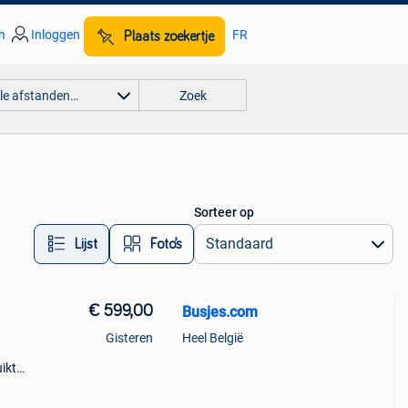
n
Inloggen
FR
Plaats zoekertje
lle afstanden…
Zoek
Sorteer op
Lijst
Foto’s
€ 599,00
Busjes.com
Gisteren
Heel België
uikte
ge
past