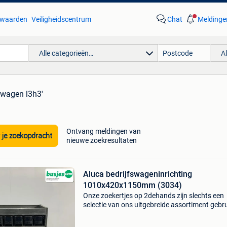
waarden
Veiligheidscentrum
Chat
Meldinge
Alle categorieën…
A
lwagen l3h3'
Ontvang meldingen van
 je zoekopdracht
nieuwe zoekresultaten
Aluca bedrijfswageninrichting
1010x420x1150mm (3034)
Onze zoekertjes op 2dehands zijn slechts een
selectie van ons uitgebreide assortiment gebr
bedrijfswageninrichtingen. Ontdek het volledi
aanbod en vind precies wat bij jouw voertuig 