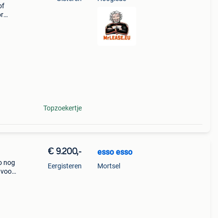
of
or
nte
-
Topzoekertje
€ 9.200,-
esso esso
o nog
Eergisteren
Mortsel
 voor