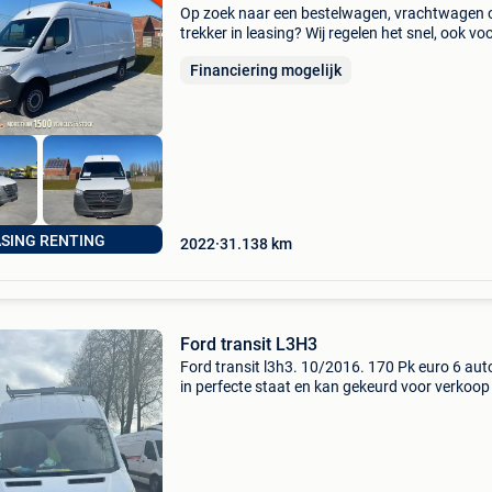
Op zoek naar een bestelwagen, vrachtwagen 
trekker in leasing? Wij regelen het snel, ook vo
starters. Leasing / renting / renting zonder re
Financiering mogelijk
0% voor professionelen (ook starters, met btw
nummer)
ASING RENTING
2022
31.138
km
Ford transit L3H3
Ford transit l3h3. 10/2016. 170 Pk euro 6 aut
in perfecte staat en kan gekeurd voor verkoop
meer info je kunt altijd bellen op 0465425341