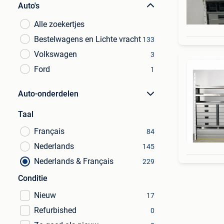
Auto's
Alle zoekertjes
Bestelwagens en Lichte vracht
133
Volkswagen
3
Ford
1
Auto-onderdelen
Taal
Français
84
Nederlands
145
Nederlands & Français
229
Conditie
Nieuw
17
Refurbished
0