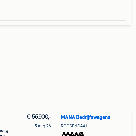
€ 55.900,-
MANA Bedrijfswagens
5 aug 26
ROOSENDAAL
 hoog