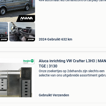
4x4 automaat led climatecontrol carplay cam
algemene informatie carrosserievorm: bestel
modelreeks: jun. 2018 - 2026 Kleur: grijs metall
cabine:
2024
Gebruikt
632
km
Aluca inrichting VW Crafter L3H3 | MA
TGE | 3130
Onze zoekertjes op 2dehands zijn slechts een
selectie van ons uitgebreide assortiment gebr
bedrijfswageninrichtingen. Ontdek het volledi
aanbod en vind precies wat bij jouw voertuig 
op bus
Gebruikt
Verzenden