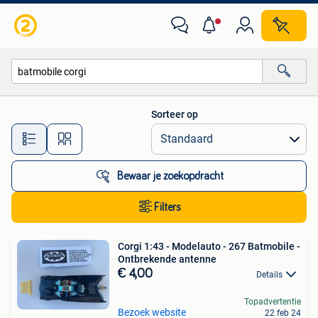
Alle categorieën…
Sorteer op
Alle afstanden…
Bewaar je zoekopdracht
Filters
Corgi 1:43 - Modelauto - 267 Batmobile -
Ontbrekende antenne
€ 4,00
Details
Topadvertentie
Bezoek website
22 feb 24